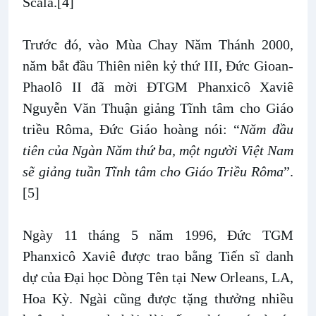
Scala.[4]
Trước đó, vào Mùa Chay Năm Thánh 2000,
năm bắt đầu Thiên niên kỷ thứ III, Ðức Gioan-
Phaolô II đã mời ĐTGM Phanxicô Xaviê
Nguyễn Văn Thuận giảng Tĩnh tâm cho Giáo
triều Rôma, Đức Giáo hoàng nói: “
Năm đầu
tiên của Ngàn Năm thứ ba, một người Việt Nam
sẽ giảng tuần Tĩnh tâm cho Giáo Triều Rôma
”.
[5]
Ngày 11 tháng 5 năm 1996, Đức TGM
Phanxicô Xaviê được trao bằng Tiến sĩ danh
dự của Ðại học Dòng Tên tại New Orleans, LA,
Hoa Kỳ. Ngài cũng được tặng thưởng nhiều