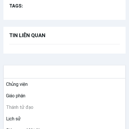
TAGS:
Hồng y Phanxicô Xaviê Nguyễn Văn Thuận
TIN LIÊN QUAN
GIÁO HỘI VIỆT NAM
Chủng viện
Giáo phận
Thánh tử đạo
Lịch sử