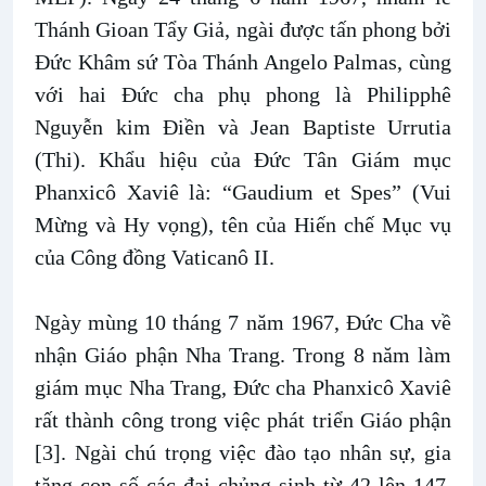
Thánh Gioan Tẩy Giả, ngài được tấn phong bởi
Đức Khâm sứ Tòa Thánh Angelo Palmas, cùng
với hai Đức cha phụ phong là Philipphê
Nguyễn kim Điền và Jean Baptiste Urrutia
(Thi). Khẩu hiệu của Ðức Tân Giám mục
Phanxicô Xaviê là: “Gaudium et Spes” (Vui
Mừng và Hy vọng), tên của Hiến chế Mục vụ
của Công đồng Vaticanô II.
Ngày mùng 10 tháng 7 năm 1967, Ðức Cha về
nhận Giáo phận Nha Trang. Trong 8 năm làm
giám mục Nha Trang, Đức cha Phanxicô Xaviê
rất thành công trong việc phát triển Giáo phận
[3]. Ngài chú trọng việc đào tạo nhân sự, gia
tăng con số các đại chủng sinh từ 42 lên 147.