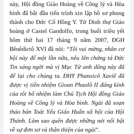
này, Hội đồng Giáo Hoàng về Công lý và Hòa
bình đã bắt đầu tiến trình xin lập hồ sơ phong
thánh cho Đức Cố Hồng Y. Từ Dinh thự Giáo
hoàng ở Castel Gandolfo, trong buổi triều yết
hôm thứ hai 17 tháng 9 năm 2007, ĐGH
Bênêdictô XVI đã nói: “
Tôi vui mừng, nhân cơ
hội này để một lần nữa, nêu lên chứng tá Đức
Tin sáng ngời mà vị Mục Tử anh dũng này đã
để lại cho chúng ta. ĐHY Phanxicô Xaviê đã
được vị tiền nhiệm Gioan Phaolô II đáng kính
của tôi bổ nhiệm làm Chủ Tịch Hội đồng Giáo
Hoàng về Công lý và Hòa bình. Ngài đã soạn
thảo bản Toát Yếu Giáo Huấn xã hội của Hội
Thánh. Làm sao quên được những nét nổi bật
về sự đơn sơ và thân thiện của ngài
”.