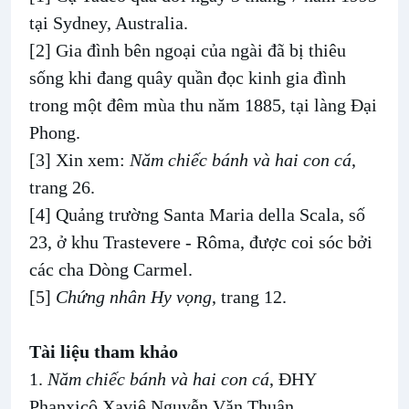
tại Sydney, Australia.
[2] Gia đình bên ngoại của ngài đã bị thiêu
sống khi đang quây quần đọc kinh gia đình
trong một đêm mùa thu năm 1885, tại làng Đại
Phong.
[3] Xin xem:
Năm chiếc bánh và hai con cá
,
trang 26.
[4] Quảng trường Santa Maria della Scala, số
23, ở khu Trastevere - Rôma, được coi sóc bởi
các cha Dòng Carmel.
[5]
Chứng nhân Hy vọng
, trang 12.
Tài liệu tham khảo
1.
Năm chiếc bánh và hai con cá
, ĐHY
Phanxicô Xaviê Nguyễn Văn Thuận.