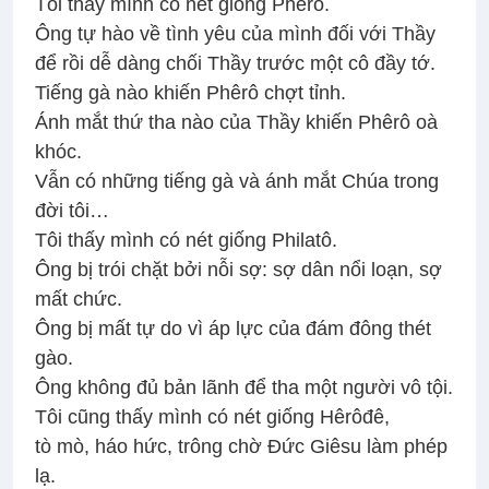
Tôi thấy mình có nét giống Phêrô.
Ông tự hào về tình yêu của mình đối với Thầy
để rồi dễ dàng chối Thầy trước một cô đầy tớ.
Tiếng gà nào khiến Phêrô chợt tỉnh.
Ánh mắt thứ tha nào của Thầy khiến Phêrô oà
khóc.
Vẫn có những tiếng gà và ánh mắt Chúa trong
đời tôi…
Tôi thấy mình có nét giống Philatô.
Ông bị trói chặt bởi nỗi sợ: sợ dân nổi loạn, sợ
mất chức.
Ông bị mất tự do vì áp lực của đám đông thét
gào.
Ông không đủ bản lãnh để tha một người vô tội.
Tôi cũng thấy mình có nét giống Hêrôđê,
tò mò, háo hức, trông chờ Ðức Giêsu làm phép
lạ.