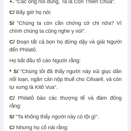
+.
"Các ông nói đúng, Ta là Con Thiên Chúa".
C/
Bấy giờ họ nói:
S/
"Chúng ta còn cần chứng cớ chi nữa? Vì
chính chúng ta cũng nghe y nói".
C/
Ðoạn tất cả bọn họ đứng dậy và giải Người
đến Philatô.
Họ bắt đầu tố cáo Người rằng:
* S/
"Chúng tôi đã thấy người này xúi giục dân
nổi loạn, ngăn cản nộp thuế cho Cêsarê, và còn
tự xưng là Kitô Vua".
C/
Philatô bảo các thượng tế và đám đông
rằng:
S/
"Ta không thấy người này có tội gì".
C/
Nhưng họ cố nài rằng: