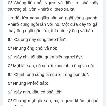
C/
Chúng liền bắt Người và điệu tới nhà thầy
thượng tế. Còn Phêrô đi theo xa xa.
Họ đốt lửa ngay giữa sân và ngồi vòng quanh,
Phêrô cũng ngồi lẫn với họ. Một đứa đầy tớ gái
thấy ông ngồi gần lửa, thì nhìn kỹ ông và bảo:
S/
"Cả ông này cũng theo hắn".
C/
Nhưng ông chối và nói:
S/
"Này chị, tôi đâu quen biết người ấy".
C/
Một lát sau, có người khác nhìn ông và nói:
S/
"Chính ông cũng là người trong bọn đó".
C/
Nhưng Phêrô đáp:
S/
"Này anh, đâu có phải tôi".
C/
Chừng một giờ sau, một người khác lại quả