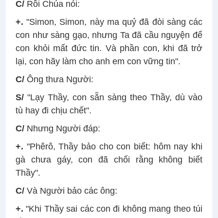
C/
Rồi Chúa nói:
+.
"Simon, Simon, này ma quỷ đã đòi sàng các
con như sàng gạo, nhưng Ta đã cầu nguyện để
con khỏi mất đức tin. Và phần con, khi đã trở
lại, con hãy làm cho anh em con vững tin".
C/
Ông thưa Người:
S/
"Lạy Thầy, con sẵn sàng theo Thầy, dù vào
tù hay đi chịu chết".
C/
Nhưng Người đáp:
+.
"Phêrô, Thầy bảo cho con biết: hôm nay khi
gà chưa gáy, con đã chối rằng không biết
Thầy".
C/
Và Người bảo các ông:
+.
"Khi Thầy sai các con đi không mang theo túi