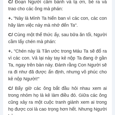
C/
Ðoạn Người cầm bánh và tạ ơn, bẻ ra và
trao cho các ông mà phán:
+.
"Này là Mình Ta hiến ban vì các con, các con
hãy làm việc này mà nhớ đến Ta".
C/
Cùng một thể thức ấy, sau bữa ăn tối, Người
cầm lấy chén mà phán:
+.
"Chén này là Tân ước trong Máu Ta sẽ đổ ra
vì các con. Vả lại này tay kẻ nộp Ta đang ở gần
Ta, ngay trên bàn này. Ðành rằng Con Người sẽ
ra đi như đã được ấn định, nhưng vô phúc cho
kẻ nộp Người!"
C/
Bấy giờ các ông bắt đầu hỏi nhau xem ai
trong nhóm họ là kẻ làm điều đó. Giữa các ông
cũng xảy ra một cuộc tranh giành xem ai trong
họ được coi là cao trọng hơn hết. Nhưng Người