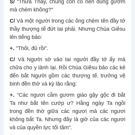
S/
"Thưa Thầy, chúng con có nên dùng gươm
mà chém không?"
C/
Và một người trong các ông chém tên đầy tớ
thầy thượng tế đứt tai phải. Nhưng Chúa Giêsu
lên tiếng bảo:
+.
"Thôi, đủ rồi".
C/
Và Người sờ vào tai người đầy tớ ấy mà
chữa cho y lành lại. Rồi Chúa Giêsu bảo các kẻ
đến bắt Người gồm các thượng tế, trưởng vệ
binh đền thờ và kỳ lão rằng:
+.
"Các ngươi cầm gươm giáo gậy gộc đi bắt
Ta như bắt tên cướp ư? Hằng ngày Ta ngồi
trong đền thờ giữa các ngươi mà các ngươi
không bắt Ta. Nhưng đây là giờ của các ngươi
và của quyền lực tối tăm".