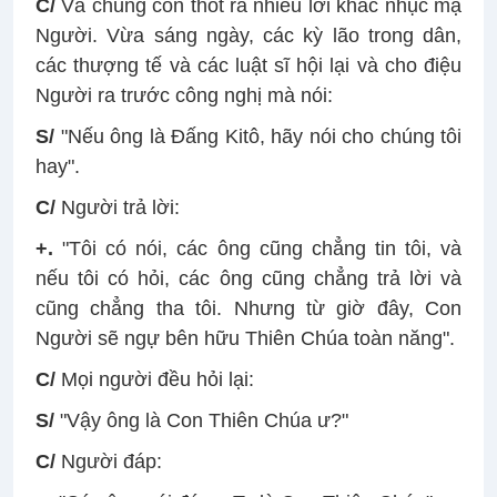
C/
Và chúng còn thốt ra nhiều lời khác nhục mạ
Người. Vừa sáng ngày, các kỳ lão trong dân,
các thượng tế và các luật sĩ hội lại và cho điệu
Người ra trước công nghị mà nói:
S/
"Nếu ông là Ðấng Kitô, hãy nói cho chúng tôi
hay".
C/
Người trả lời:
+.
"Tôi có nói, các ông cũng chẳng tin tôi, và
nếu tôi có hỏi, các ông cũng chẳng trả lời và
cũng chẳng tha tôi. Nhưng từ giờ đây, Con
Người sẽ ngự bên hữu Thiên Chúa toàn năng".
C/
Mọi người đều hỏi lại:
S/
"Vậy ông là Con Thiên Chúa ư?"
C/
Người đáp: