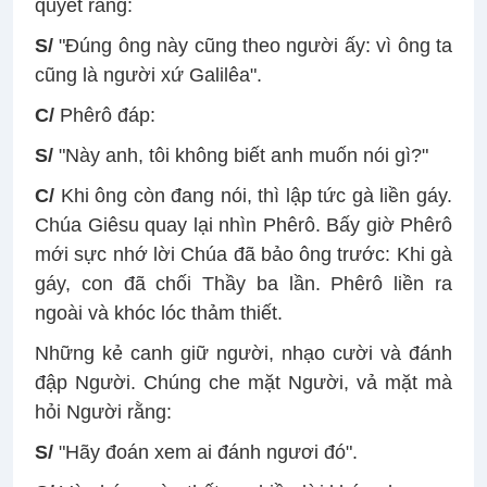
quyết rằng:
S/
"Ðúng ông này cũng theo người ấy: vì ông ta
cũng là người xứ Galilêa".
C/
Phêrô đáp:
S/
"Này anh, tôi không biết anh muốn nói gì?"
C/
Khi ông còn đang nói, thì lập tức gà liền gáy.
Chúa Giêsu quay lại nhìn Phêrô. Bấy giờ Phêrô
mới sực nhớ lời Chúa đã bảo ông trước: Khi gà
gáy, con đã chối Thầy ba lần. Phêrô liền ra
ngoài và khóc lóc thảm thiết.
Những kẻ canh giữ người, nhạo cười và đánh
đập Người. Chúng che mặt Người, vả mặt mà
hỏi Người rằng:
S/
"Hãy đoán xem ai đánh ngươi đó".