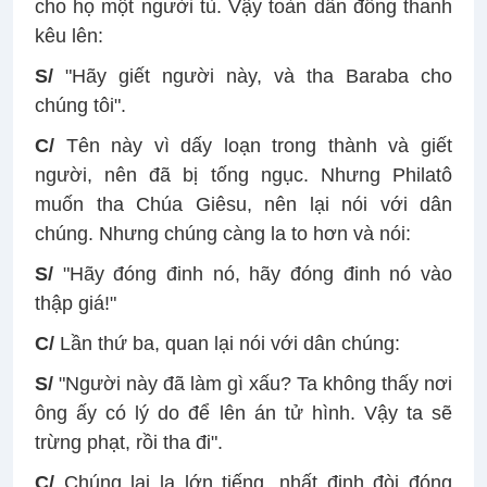
cho họ một người tù. Vậy toàn dân đồng thanh
kêu lên:
S/
"Hãy giết người này, và tha Baraba cho
chúng tôi".
C/
Tên này vì dấy loạn trong thành và giết
người, nên đã bị tống ngục. Nhưng Philatô
muốn tha Chúa Giêsu, nên lại nói với dân
chúng. Nhưng chúng càng la to hơn và nói:
S/
"Hãy đóng đinh nó, hãy đóng đinh nó vào
thập giá!"
C/
Lần thứ ba, quan lại nói với dân chúng:
S/
"Người này đã làm gì xấu? Ta không thấy nơi
ông ấy có lý do để lên án tử hình. Vậy ta sẽ
trừng phạt, rồi tha đi".
C/
Chúng lại la lớn tiếng, nhất định đòi đóng