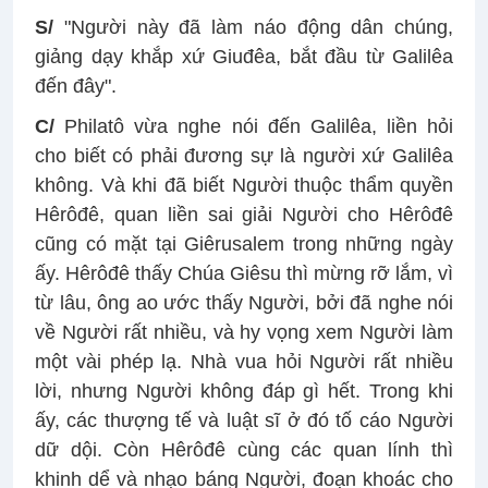
S/
"Người này đã làm náo động dân chúng,
giảng dạy khắp xứ Giuđêa, bắt đầu từ Galilêa
đến đây".
C/
Philatô vừa nghe nói đến Galilêa, liền hỏi
cho biết có phải đương sự là người xứ Galilêa
không. Và khi đã biết Người thuộc thẩm quyền
Hêrôđê, quan liền sai giải Người cho Hêrôđê
cũng có mặt tại Giêrusalem trong những ngày
ấy. Hêrôđê thấy Chúa Giêsu thì mừng rỡ lắm, vì
từ lâu, ông ao ước thấy Người, bởi đã nghe nói
về Người rất nhiều, và hy vọng xem Người làm
một vài phép lạ. Nhà vua hỏi Người rất nhiều
lời, nhưng Người không đáp gì hết. Trong khi
ấy, các thượng tế và luật sĩ ở đó tố cáo Người
dữ dội. Còn Hêrôđê cùng các quan lính thì
khinh dể và nhạo báng Người, đoạn khoác cho