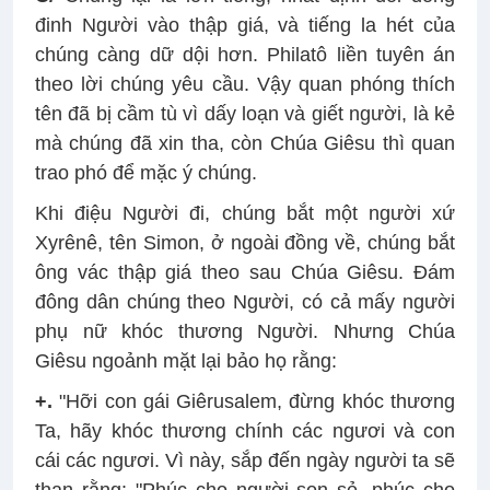
đinh Người vào thập giá, và tiếng la hét của
chúng càng dữ dội hơn. Philatô liền tuyên án
theo lời chúng yêu cầu. Vậy quan phóng thích
tên đã bị cầm tù vì dấy loạn và giết người, là kẻ
mà chúng đã xin tha, còn Chúa Giêsu thì quan
trao phó để mặc ý chúng.
Khi điệu Người đi, chúng bắt một người xứ
Xyrênê, tên Simon, ở ngoài đồng về, chúng bắt
ông vác thập giá theo sau Chúa Giêsu. Ðám
đông dân chúng theo Người, có cả mấy người
phụ nữ khóc thương Người. Nhưng Chúa
Giêsu ngoảnh mặt lại bảo họ rằng:
+.
"Hỡi con gái Giêrusalem, đừng khóc thương
Ta, hãy khóc thương chính các ngươi và con
cái các ngươi. Vì này, sắp đến ngày người ta sẽ