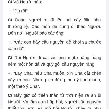
C/
Và Người bảo:
+.
"Ðủ rồi".
C/
Ðoạn Người ra đi lên núi cây ôliu như
thường lệ. Các môn đệ cũng đi theo Người.
Ðến nơi, Người bảo các ông:
+.
"Các con hãy cầu nguyện để khỏi sa chước
cám dỗ".
C/
Rồi Người đi xa các ông một quãng bằng
ném một hòn đá và quỳ gối cầu nguyện rằng:
+.
"Lạy Cha, nếu Cha muốn, xin Cha cất chén
này xa con. Nhưng xin đừng theo ý con muốn,
một theo ý Cha".
C/
Bấy giờ có thiên thần từ trời hiện ra an ủi
Người. Và lâm cơn hấp hối, Người cầu nguyện
thiết tha hơn, và mồ hôi Người chảy ra như