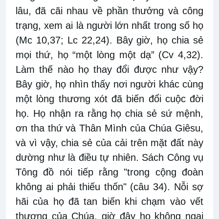
lâu, đã cãi nhau về phần thưởng và công
trạng, xem ai là người lớn nhất trong số họ
(Mc 10,37; Lc 22,24). Bây giờ, họ chia sẻ
mọi thứ, họ “một lòng một dạ” (Cv 4,32).
Làm thế nào họ thay đổi được như vậy?
Bây giờ, họ nhìn thấy nơi người khác cùng
một lòng thương xót đã biến đổi cuộc đời
họ. Họ nhận ra rằng họ chia sẻ sứ mệnh,
ơn tha thứ và Thân Mình của Chúa Giêsu,
và vì vậy, chia sẻ của cải trên mặt đất này
dường như là điều tự nhiên. Sách Công vụ
Tông đồ nói tiếp rằng "trong cộng đoàn
không ai phải thiếu thốn" (câu 34). Nỗi sợ
hãi của họ đã tan biến khi chạm vào vết
thương của Chúa, giờ đây họ không ngại