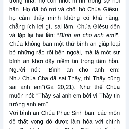
trong nhà, họ còn nhốt mình trong sự hối
hận. Họ đã bỏ rơi và chối bỏ Chúa Giêsu,
họ cảm thấy mình không có khả năng,
chẳng ích lợi gì, sai lầm. Chúa Giêsu đến
và lặp lại hai lần: “
Bình an cho anh em
!”.
Chúa không ban một thứ bình an giúp loại
bỏ những rắc rối bên ngoài, mà là một sự
bình an khơi dậy niềm tin trong tâm hồn.
Người nói: “Bình an cho anh em!
Như Chúa Cha đã sai Thầy, thì Thầy cũng
sai anh em”(Ga 20,21). Như thể Chúa
muốn nói: "Thầy sai anh em bởi vì Thầy tin
tưởng anh em".
Với bình an Chúa Phục Sinh ban, các môn
đệ thất vọng đó được làm hòa với chính