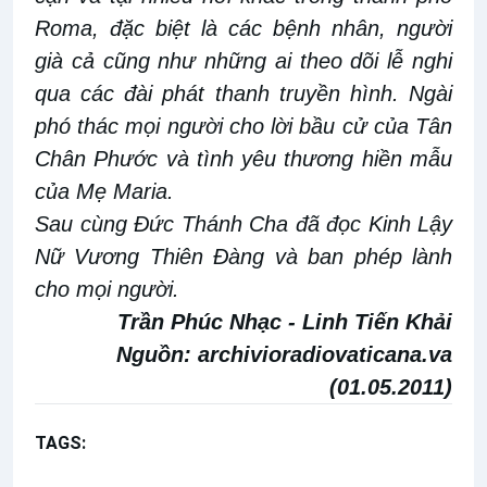
Roma, đặc biệt là các bệnh nhân, người
già cả cũng như những ai theo dõi lễ nghi
qua các đài phát thanh truyền hình. Ngài
phó thác mọi người cho lời bầu cử của Tân
Chân Phước và tình yêu thương hiền mẫu
của Mẹ Maria.
Sau cùng Đức Thánh Cha đã đọc Kinh Lậy
Nữ Vương Thiên Đàng và ban phép lành
cho mọi người.
Trần Phúc Nhạc - Linh Tiến Khải
Nguồn:
archivioradiovaticana.va
(01.05.2011)
TAGS:
Chúa nhật 2 Phục sinh năm A
Thánh Gioan Phaolô II
Lòng Chúa Thương Xót