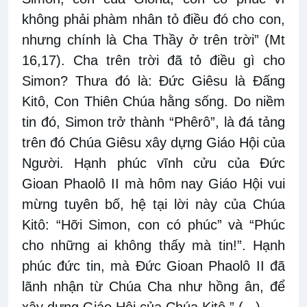
không phải phàm nhân tỏ điều đó cho con,
nhưng chính là Cha Thầy ở trên trời” (Mt
16,17). Cha trên trời đã tỏ điều gì cho
Simon? Thưa đó là: Đức Giêsu là Đấng
Kitô, Con Thiên Chúa hằng sống. Do niềm
tin đó, Simon trở thành “Phêrô”, là đá tảng
trên đó Chúa Giêsu xây dựng Giáo Hội của
Người. Hạnh phúc vĩnh cửu của Đức
Gioan Phaolô II mà hôm nay Giáo Hội vui
mừng tuyên bố, hệ tại lời này của Chúa
Kitô: “Hỡi Simon, con có phúc” và “Phúc
cho những ai không thấy mà tin!”. Hạnh
phúc đức tin, mà Đức Gioan Phaolô II đã
lãnh nhận từ Chúa Cha như hồng ân, để
xây dựng Giáo Hội của Chúa Kitô.” (...)