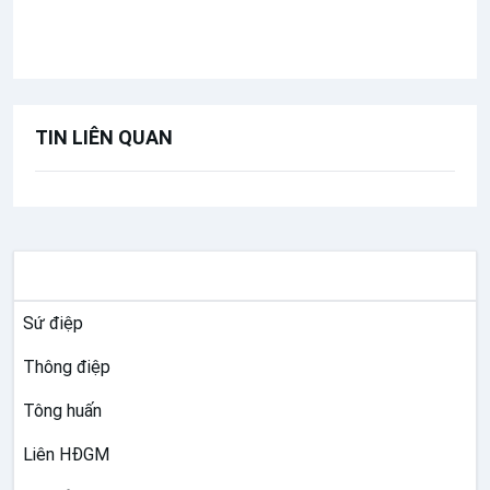
Bài giảng Đức Thánh Cha
TIN LIÊN QUAN
TƯ LIỆU GIÁO HỘI TOÀN CẦU
Sứ điệp
Thông điệp
Tông huấn
Liên HĐGM