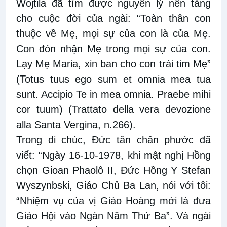
Wojtila đã tìm được nguyên lý nền tảng
cho cuộc đời của ngài: “Toàn thân con
thuộc về Mẹ, mọi sự của con là của Mẹ.
Con đón nhận Mẹ trong mọi sự của con.
Lạy Mẹ Maria, xin ban cho con trái tim Mẹ”
(Totus tuus ego sum et omnia mea tua
sunt. Accipio Te in mea omnia. Praebe mihi
cor tuum) (Trattato della vera devozione
alla Santa Vergina, n.266).
Trong di chúc, Đức tân chân phước đã
viết: “Ngày 16-10-1978, khi mật nghị Hồng
chọn Gioan Phaolô II, Đức Hồng Y Stefan
Wyszynbski, Giáo Chủ Ba Lan, nói với tôi:
“Nhiệm vụ của vị Giáo Hoàng mới là đưa
Giáo Hội vào Ngàn Năm Thứ Ba”. Và ngài