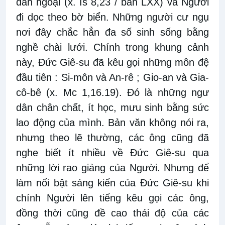
dân ngoại (x. Is 8,23 / bản LXX) và Người
đi dọc theo bờ biển. Những người cư ngụ
nơi đây chắc hẳn đa số sinh sống bằng
nghề chài lưới. Chính trong khung cảnh
này, Đức Giê-su đã kêu gọi những môn đệ
đầu tiên : Si-môn và An-rê ; Gio-an và Gia-
cô-bê (x. Mc 1,16.19). Đó là những ngư
dân chân chất, ít học, mưu sinh bằng sức
lao động của mình. Bản văn không nói ra,
nhưng theo lẽ thường, các ông cũng đã
nghe biết ít nhiều về Đức Giê-su qua
những lời rao giảng của Người. Nhưng để
làm nổi bật sáng kiến của Đức Giê-su khi
chính Người lên tiếng kêu gọi các ông,
đồng thời cũng đề cao thái độ của các