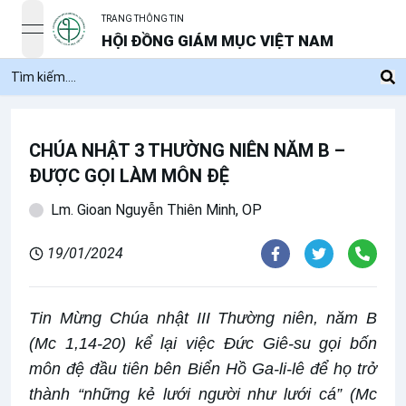
TRANG THÔNG TIN
open navigation menu
HỘI ĐỒNG GIÁM MỤC VIỆT NAM
CHÚA NHẬT 3 THƯỜNG NIÊN NĂM B –
ĐƯỢC GỌI LÀM MÔN ĐỆ
Lm. Gioan Nguyễn Thiên Minh, OP
19/01/2024
Tin Mừng Chúa nhật III Thường niên, năm B
(Mc 1,14-20) kể lại việc Đức Giê-su gọi bốn
môn đệ đầu tiên bên Biển Hồ Ga-li-lê để họ trở
thành “những kẻ lưới người như lưới cá” (Mc