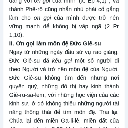
đáng với
ơn gọi
của mình (x. Ep 4,1) ; và
thánh Phê-rô cũng nhắn nhủ phải cố gắng
làm cho
ơn gọi
của mình được trở nên
vững mạnh để không bị vấp ngã (2 Pr
1,10).
II. Ơn gọi làm môn đệ Đức Giê-su
Ngay từ những ngày đầu sứ vụ rao giảng,
Đức Giê-su đã
kêu gọi
một số người đi
theo Người và trở nên môn đệ của Người.
Đức Giê-su không tìm đến những nơi
quyền quý, những đô thị hay kinh thành
Giê-ru-sa-lem, với những học viện của các
kinh sư, ở đó không thiếu những người tài
năng thông thái để tìm môn đệ. Trái lại,
Chúa lại đến miền Ga-li-lê, miền đất của