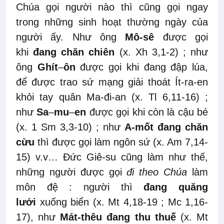
Chúa gọi người nào thì cũng gọi ngay
trong những sinh hoạt thường ngày của
người ấy. Như ông
Mô-sê
được gọi
khi
đang chăn chiên
(x. Xh 3,1-2) ; như
ông
Ghít
–
ôn
được gọi khi đang đập lúa,
để được trao sứ mạng giải thoát Ít-ra-en
khỏi tay quân Ma-đi-an (x. Tl 6,11-16) ;
như
Sa
–
mu
–
en
được gọi khi còn là cậu bé
(x. 1 Sm 3,3-10) ; như
A-mốt
đang chăn
cừu
thì được gọi làm ngôn sứ (x. Am 7,14-
15) v.v… Đức Giê-su cũng làm như thế,
những người được gọi
đi theo Chúa
làm
môn đệ : người thì
đang quăng
lưới
xuống biển (x. Mt 4,18-19 ; Mc 1,16-
17), như
Mát-thêu
đang thu thuế
(x. Mt