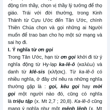
động tìm thầy, chọn vị thầy lý tưởng để thọ
giáo. Trái với đời thường, trong Kinh
Thánh từ Cựu Ước đến Tân Ước, chính
Thiên Chúa chọn và gọi những ai Người
muốn để trao ban cho họ một sứ mạng và
sai họ đi.
I. Ý nghĩa từ
ơn gọi
Trong Tân Ước, hạn từ
ơn gọi
khởi đi từ ý
nghĩa động từ Hy-lạp
ka-lê-ô
(καλέω) và
danh từ
klê-sis
(κλῆσις). Từ
ka-lê-ô
có
nhiều nghĩa, ở đây chỉ nêu ra những nghĩa
thường gặp là :
gọi, kêu gọi
hay
mời
gọi
một người nào đó, cũng có nghĩa
là
triệu tập
(x. Mt 2,7 ; 20,8).
Ka-lê-ô
cũng
mang ý nghĩa như một
mệnh lệnh
(x. Mt