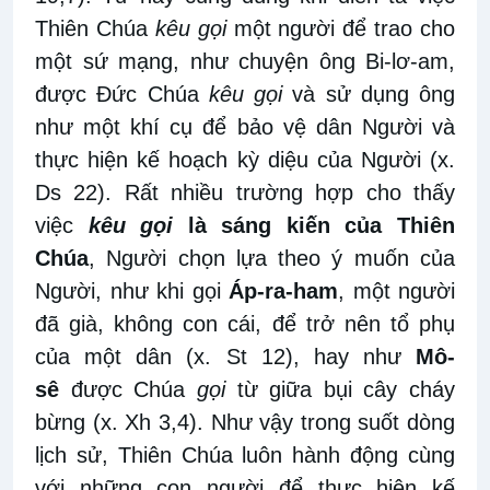
Thiên Chúa
kêu gọi
một người để trao cho
một sứ mạng, như chuyện ông Bi-lơ-am,
được Đức Chúa
kêu gọi
và sử dụng ông
như một khí cụ để bảo vệ dân Người và
thực hiện kế hoạch kỳ diệu của Người (x.
Ds 22). Rất nhiều trường hợp cho thấy
việc
kêu gọi
là sáng kiến của Thiên
Chúa
, Người chọn lựa theo ý muốn của
Người, như khi gọi
Áp-ra-ham
, một người
đã già, không con cái, để trở nên tổ phụ
của một dân (x. St 12), hay như
Mô-
sê
được Chúa
gọi
từ giữa bụi cây cháy
bừng (x. Xh 3,4). Như vậy trong suốt dòng
lịch sử, Thiên Chúa luôn hành động cùng
với những con người để thực hiện kế