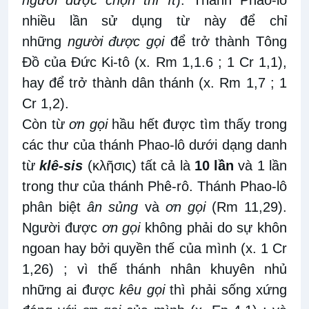
nhiều lần sử dụng từ này để chỉ
những
người được gọi
để trở thành Tông
Đồ của Đức Ki-tô (x. Rm 1,1.6 ; 1 Cr 1,1),
hay để trở thành dân thánh (x. Rm 1,7 ; 1
Cr 1,2).
Còn từ
ơn gọi
hầu hết được tìm thấy trong
các thư của thánh Phao-lô dưới dạng danh
từ
klê-sis
(κλῆσις) tất cả là
10 lần
và 1 lần
trong thư của thánh Phê-rô. Thánh Phao-lô
phân biệt
ân sủng
và
ơn gọi
(Rm 11,29).
Người được
ơn gọi
không phải do sự khôn
ngoan hay bởi quyền thế của mình (x. 1 Cr
1,26) ; vì thế thánh nhân khuyên nhủ
những ai được
kêu gọi
thì phải sống xứng