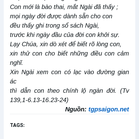
Con mới là bào thai, mắt Ngài đã thấy ;
mọi ngày đời được dành sẵn cho con
đều thấy ghi trong sổ sách Ngài,
trước khi ngày đầu của đời con khởi sự.
Lạy Chúa, xin dò xét để biết rõ lòng con,
xin thử con cho biết những điều con cảm
nghĩ.
Xin Ngài xem con có lạc vào đường gian
ác
thì dẫn con theo chính lộ ngàn đời. (Tv
139,1-6.13-16.23-24)
Nguồn:
tgpsaigon.net
TAGS:
Dưới ánh sáng Lời Chúa
Chúa nhật 3 Thường niên năm B