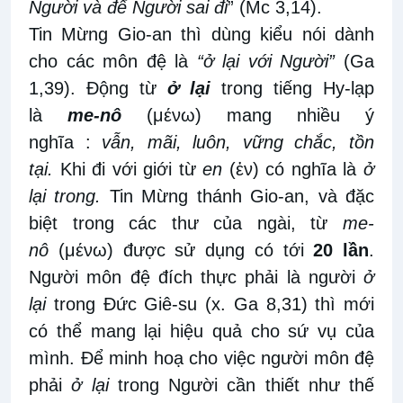
Người và để Người sai đi
” (Mc 3,14).
Tin Mừng Gio-an thì dùng kiểu nói dành
cho các môn đệ là
“ở lại với Người”
(Ga
1,39). Động từ
ở lại
trong tiếng Hy-lạp
là
me-nô
(μένω) mang nhiều ý
nghĩa :
vẫn, mãi, luôn, vững chắc, tồn
tại.
Khi đi với giới từ
en
(ἐν) có nghĩa là
ở
lại trong.
Tin Mừng thánh Gio-an, và đặc
biệt trong các thư của ngài, từ
me-
nô
(μένω) được sử dụng có tới
20 lần
.
Người môn đệ đích thực phải là người
ở
lại
trong Đức Giê-su (x. Ga 8,31) thì mới
có thể mang lại hiệu quả cho sứ vụ của
mình. Để minh hoạ cho việc người môn đệ
phải
ở lại
trong Người cần thiết như thế