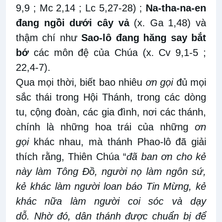
9,9 ; Mc 2,14 ; Lc 5,27-28) ;
Na-tha-na-en
đang ngồi dưới cây vả
(x. Ga 1,48) và
thậm chí như
Sao-lô đang hăng say bắt
bớ
các môn đệ của Chúa (x. Cv 9,1-5 ;
22,4-7).
Qua mọi thời, biết bao nhiêu
ơn gọi
đủ mọi
sắc thái trong Hội Thánh, trong các dòng
tu, cộng đoàn, các gia đình, nơi các thánh,
chính là những hoa trái của những
ơn
gọi
khác nhau, mà thánh Phao-lô đã giải
thích rằng, Thiên Chúa “
đã ban ơn cho kẻ
này làm Tông Đồ, người nọ làm ngôn sứ,
kẻ khác làm người loan báo Tin Mừng, kẻ
khác nữa làm người coi sóc và dạy
dỗ.
Nhờ đó, dân thánh được chuẩn bị để