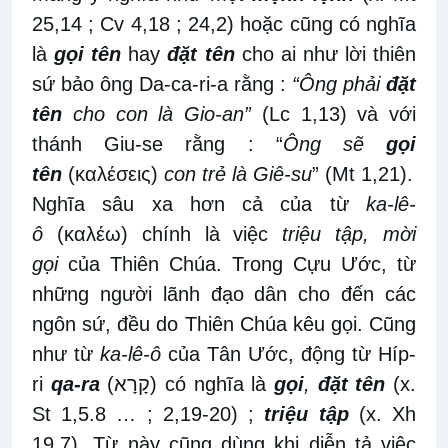
25,14 ; Cv 4,18 ; 24,2) hoặc cũng có nghĩa
là
gọi tên
hay
đặt tên
cho ai như lời thiên
sứ bảo ông Da-ca-ri-a rằng :
“Ông phải
đặt
tên
cho con là Gio-an”
(Lc 1,13) và với
thánh Giu-se rằng : “
Ông sẽ
gọi
tên
(καλέσεις)
con trẻ là Giê-su
” (Mt 1,21).
Nghĩa sâu xa hơn cả của từ
ka-lê-
ô
(καλέω) chính là việc
triệu tập, mời
gọi
của Thiên Chúa. Trong Cựu Ước, từ
những người lãnh đạo dân cho đến các
ngôn sứ, đều do Thiên Chúa kêu gọi. Cũng
như từ
ka-lê-ô
của Tân Ước, động từ Híp-
ri
qa-ra
(
קָרָא
) có nghĩa là
gọi
,
đặt tên
(x.
St 1,5.8 … ; 2,19-20) ;
triệu tập
(x. Xh
19,7). Từ này cũng dùng khi diễn tả việc