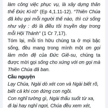
làm công việc phục vụ, là xây dựng thân
thể Đức Ki-tô
” (Ep 4,1.11-12).
“Thiên Chúa
đã kêu gọi mỗi người thế nào, thì cứ sống
như vậy : đó là điều tôi truyền dạy trong
mỗi Hội Thánh”
(1 Cr 7,17).
Tóm lại, mỗi tín hữu chúng ta ở mọi bậc
sống, đều mang trong mình một
ơn gọi
làm môn đệ của Đức Giê-su
, chúng ta
được mời gọi
sống
cho xứng với ơn gọi mà
Thiên Chúa đã ban.
Cầu nguyện
Lạy Chúa, Ngài dò xét con và Ngài biết rõ,
biết cả khi con đứng con ngồi.
Con nghĩ tưởng gì, Ngài thấu suốt từ xa,
đi lại hay nghỉ ngơi, Chúa đều xem xét,