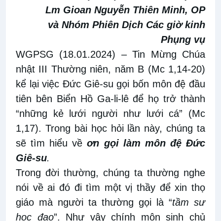
Lm Gioan Nguyễn Thiên Minh, OP
và Nhóm Phiên Dịch Các giờ kinh
Phụng vụ
WGPSG (18.
01
.202
4
)
–
Tin Mừng Chúa
nhật III Thường niên, năm B (Mc 1,14-20)
kể lại việc Đức Giê-su gọi bốn môn đệ đầu
tiên bên Biển Hồ Ga-li-lê để họ trở thành
“những kẻ lưới người như lưới cá” (Mc
1,17). Trong bài học hỏi lần này, chúng ta
sẽ tìm hiểu về
ơn gọi làm môn đệ Đức
Giê-su
.
Trong đời thường, chúng ta thường nghe
nói về ai đó đi tìm một vị thầy để xin thọ
giáo mà người ta thường gọi là “
tầm sư
học đạo
”. Như vậy chính môn sinh chủ