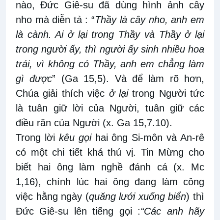
nào, Đức Giê-su đã dùng hình ảnh cây
nho mà diễn tả : “
Thầy là cây nho, anh em
là cành. Ai ở lại trong Thầy và Thầy ở lại
trong người ấy, thì người ấy sinh nhiều hoa
trái, vì không có Thầy, anh em chẳng làm
gì được
” (Ga 15,5). Và để làm rõ hơn,
Chúa giải thích việc
ở lại
trong Người tức
là tuân giữ lời của Người, tuân giữ các
điều răn của Người (x. Ga 15,7.10).
Trong lời
kêu gọi
hai ông Si-môn và An-rê
có một chi tiết khá thú vị. Tin Mừng cho
biết hai ông làm nghề đánh cá (x. Mc
1,16), chính lúc hai ông đang làm công
việc hằng ngày (
quăng lưới xuống biển
) thì
Đức Giê-su lên tiếng gọi :
“Các anh hãy