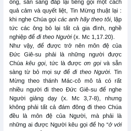
ông, sẵn sàng đáp lại tiếng gọi một cách
quả cảm và quyết liệt, Tin Mừng thuật lại :
khi nghe Chúa gọi
các anh hãy theo tôi
, lập
tức các ông bỏ lại tất cả gia đình, nghề
nghiệp để
đi theo Người
(x. Mc 1,17.20).
Như vậy, để được trở nên môn đệ của
Đức Giê-su phải là những người được
Chúa
kêu gọi
, tức là được
ơn gọi
và sẵn
sàng từ bỏ mọi sự để
đi theo Người
. Tin
Mừng theo thánh Mác-cô mô tả có rất
nhiều người đi theo Đức Giê-su để nghe
Người giảng dạy (x. Mc 3,7-8), nhưng
không phải tất cả đám đông đi theo Chúa
đều là môn đệ của Người, mà phải là
những ai được Người kêu gọi để họ “
ở với