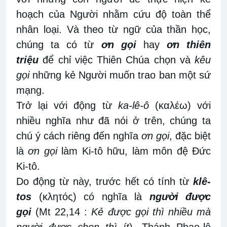
hoạch của Người nhằm cứu độ toàn thể
nhân loại. Và theo từ ngữ của thần học,
chúng ta có từ
ơn gọi
hay
ơn thiên
triệu
để chỉ việc Thiên Chúa chọn và
kêu
gọi
những kẻ Người muốn trao ban một sứ
mạng.
Trở lại với động từ
ka-lê-ô
(καλέω) với
nhiều nghĩa như đã nói ở trên, chúng ta
chú ý cách riêng đến nghĩa
ơn gọi
, đặc biệt
là
ơn gọi
làm Ki-tô hữu, làm môn đệ Đức
Ki-tô.
Do động từ này, trước hết có tính từ
klê-
tos
(κλητός) có nghĩa là
người được
gọi
(Mt 22,14 :
Kẻ được gọi thì nhiều mà
người được chọn thì ít
). Thánh Phao-lô