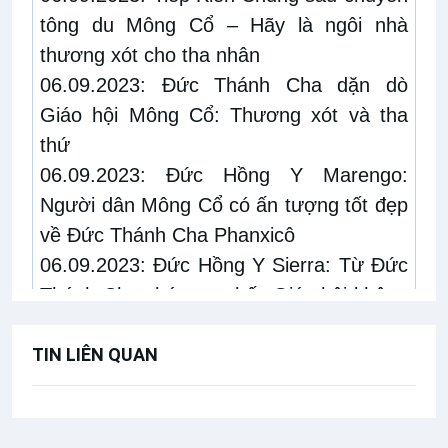
tông du Mông Cổ – Hãy là ngôi nhà
thương xót cho tha nhân
06.09.2023:
Đức Thánh Cha dặn dò
Giáo hội Mông Cổ: Thương xót và tha
thứ
06.09.2023:
Đức Hồng Y Marengo:
Người dân Mông Cổ có ấn tượng tốt đẹp
về Đức Thánh Cha Phanxicô
06.09.2023:
Đức Hồng Y Sierra: Từ Đức
Thánh Cha chúng ta thấy Giáo hội không
phải là những siêu nhân nhưng là những
TIN LIÊN QUAN
người đơn sơ
06.09.2023:
Tổng Biên tập Vatican
News: Đàn chiên nhỏ ở Mông Cổ là bài
học cho Thượng Hội đồng