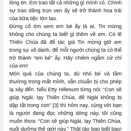
lòng tin. Em trao tất cả những gì mình có. Chính
sự trao dâng trọn vẹn ấy sẽ trở thành hoa trái
của bữa tiệc lớn lao.
Đừng cố tìm xem em bé ấy là ai, Tin mừng
không cho chúng ta biết gì thêm về em. Có lẽ
Thiên Chúa đã để tác giả Tin mừng giữ em
trong sự vô danh, để mỗi người chúng ta có thể
trở thành “em bé” ấy. Hãy chiêm ngắm cử chỉ
của em!
Món quà của chúng ta, dù nhỏ bé và tầm
thường trong mắt mình, vẫn chuẩn bị cho phép
lạ xảy đến. Nếu Etty Hillesum từng nói: “Con sẽ
giúp Ngài, lạy Thiên Chúa, để Ngài không bị
dập tắt trong con”
[3]
thì hôm nay, cùng với bạn
là người đang đọc những dòng này, tôi cũng
muốn thưa: “Con sẽ giúp Ngài, lạy Thiên Chúa,
nuôi dưỡng thế giới này.” Thật táo bạo biết bao!