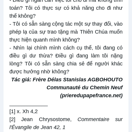
- Điều gì ngăn cản việc tôi cho đi mà không tính
toán? Tôi có thực sự có khả năng cho đi như
thế không?
- Tôi có sẵn sàng cộng tác một sự thay đổi, vào
phép lạ của sự trao tặng mà Thiên Chúa muốn
thực hiện quanh mình không?
- Nhìn lại chính mình cách cụ thể, tôi đang có
điều gì dư thừa? Điều gì đang làm tôi nặng
lòng? Tôi có sẵn sàng chia sẻ để người khác
được hưởng nhờ không?
Tác giả: Frère Délas Stanislas AGBOHOUTO
Communauté du Chemin Neuf
(
prieredupapefrance.net
)
_____________
[1]
x. Xh 4,2
[2]
Jean Chrysostome,
Commentaire sur
l'Évangile de Jean 42, 1