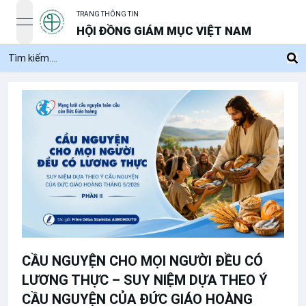
TRANG THÔNG TIN
open navigation menu
HỘI ĐỒNG GIÁM MỤC VIỆT NAM
CẦU NGUYỆN CHO MỌI NGƯỜI ĐỀU CÓ
LƯƠNG THỰC – SUY NIỆM DỰA THEO Ý
CẦU NGUYỆN CỦA ĐỨC GIÁO HOÀNG