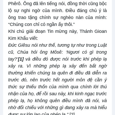
Phêrô. Ông đã lên tiếng nói, đồng thời cũng bộc
lộ sự nghi ngờ của mình. Điều đáng chú ý là
ông trao tặng chính sự nghèo nàn của mình:
“Chúng con chỉ có ngần ấy thôi.”
Khi chú giải đoạn Tin mừng này, Thánh Gioan
Kim Khẩu viết:
Đức Giêsu nói như thế, tương tự như trong Luật
cũ, Chúa hỏi ông Môsê: ‘Ngươi có gì trong
tay?’
[1]
và điều đó được nói trước khi phép lạ
xảy ra. Vì những phép lạ xảy đến bất ngờ
thường khiến chúng ta quên đi điều đã diễn ra
trước đó, nên trước hết người môn đệ cần ý
thức sự thiếu thốn của mình qua chính lời thú
nhận của họ, để rồi sau này, khi kinh ngạc trước
phép lạ, họ không quên điều mình đã nói, và
nhờ đối chiếu với những gì đang xảy ra mà hiểu
được sự lớn lao của phép lạ.”
[2]