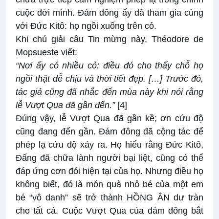
cuộc đời mình. Đám đông ấy đã tham gia cùng
với Đức Kitô: họ ngồi xuống trên cỏ.
Khi chú giải câu Tin mừng này, Théodore de
Mopsueste viết:
“Nơi ấy có nhiều cỏ: điều đó cho thấy chỗ họ
ngồi thật dễ chịu và thời tiết đẹp. […] Trước đó,
tác giả cũng đã nhắc đến mùa này khi nói rằng
lễ Vượt Qua đã gần đến.”
[4]
Đúng vậy, lễ Vượt Qua đã gần kề; ơn cứu độ
cũng đang đến gần. Đám đông đã cộng tác để
phép lạ cứu độ xảy ra. Họ hiểu rằng Đức Kitô,
Đấng đã chữa lành người bại liệt, cũng có thể
đáp ứng cơn đói hiện tại của họ. Nhưng điều họ
không biết, đó là món quà nhỏ bé của một em
bé “vô danh” sẽ trở thành HỒNG ÂN dư tràn
cho tất cả. Cuộc Vượt Qua của đám đông bắt