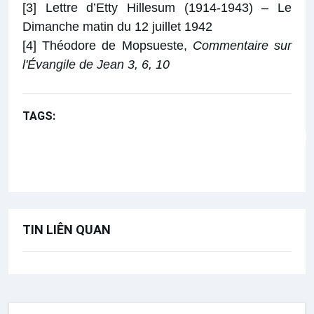
[3]
Lettre d’Etty Hillesum (1914-1943) – Le
Dimanche matin du 12 juillet 1942
[4]
Théodore de Mopsueste,
Commentaire sur
l'Évangile de Jean
3, 6, 10
TAGS:
Suy niệm theo chủ đề ý cầu nguyện của Đức Giáo hoàng
Lương thực
TIN LIÊN QUAN