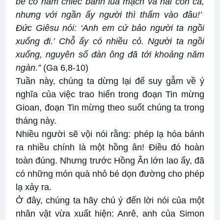
bé có năm chiếc bánh lúa mạch và hai con cá,
nhưng với ngần ấy người thì thấm vào đâu!’
Đức Giêsu nói: ‘Anh em cứ bảo người ta ngồi
xuống đi.’ Chỗ ấy có nhiều cỏ. Người ta ngồi
xuống, nguyên số đàn ông đã tới khoảng năm
ngàn.”
(Ga 6,8-10)
Tuần này, chúng ta dừng lại để suy gẫm về ý
nghĩa của việc trao hiến trong đoạn Tin mừng
Gioan, đoạn Tin mừng theo suốt chúng ta trong
tháng này.
Nhiều người sẽ vội nói rằng: phép lạ hóa bánh
ra nhiều chính là một hồng ân! Điều đó hoàn
toàn đúng. Nhưng trước Hồng Ân lớn lao ấy, đã
có những món quà nhỏ bé dọn đường cho phép
lạ xảy ra.
Ở đây, chúng ta hãy chú ý đến lời nói của một
nhân vật vừa xuất hiện: Anrê, anh của Simon