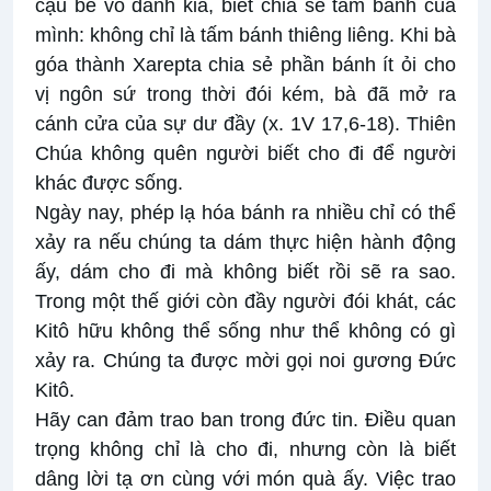
cậu bé vô danh kia, biết chia sẻ tấm bánh của
mình: không chỉ là tấm bánh thiêng liêng. Khi bà
góa thành Xarepta chia sẻ phần bánh ít ỏi cho
vị ngôn sứ trong thời đói kém, bà đã mở ra
cánh cửa của sự dư đầy (x. 1V 17,6-18). Thiên
Chúa không quên người biết cho đi để người
khác được sống.
Ngày nay, phép lạ hóa bánh ra nhiều chỉ có thể
xảy ra nếu chúng ta dám thực hiện hành động
ấy, dám cho đi mà không biết rồi sẽ ra sao.
Trong một thế giới còn đầy người đói khát, các
Kitô hữu không thể sống như thể không có gì
xảy ra. Chúng ta được mời gọi noi gương Đức
Kitô.
Hãy can đảm trao ban trong đức tin. Điều quan
trọng không chỉ là cho đi, nhưng còn là biết
dâng lời tạ ơn cùng với món quà ấy. Việc trao