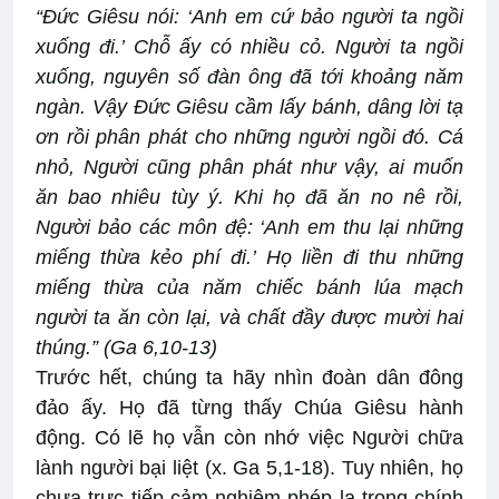
“Đức Giêsu nói: ‘Anh em cứ bảo người ta ngồi
xuống đi.’ Chỗ ấy có nhiều cỏ. Người ta ngồi
xuống, nguyên số đàn ông đã tới khoảng năm
ngàn. Vậy Đức Giêsu cầm lấy bánh, dâng lời tạ
ơn rồi phân phát cho những người ngồi đó. Cá
nhỏ, Người cũng phân phát như vậy, ai muốn
ăn bao nhiêu tùy ý. Khi họ đã ăn no nê rồi,
Người bảo các môn đệ: ‘Anh em thu lại những
miếng thừa kẻo phí đi.’
Họ liền đi thu những
miếng thừa của năm chiếc bánh lúa mạch
người ta ăn còn lại, và chất đầy được mười hai
thúng.”
(Ga 6,10-13)
Trước hết, chúng ta hãy nhìn đoàn dân đông
đảo ấy. Họ đã từng thấy Chúa Giêsu hành
động. Có lẽ họ vẫn còn nhớ việc Người chữa
lành người bại liệt (x. Ga 5,1-18). Tuy nhiên, họ
chưa trực tiếp cảm nghiệm phép lạ trong chính