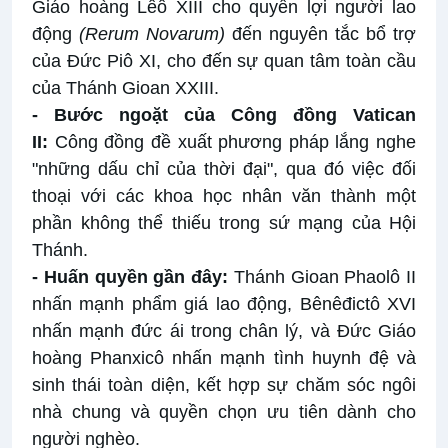
Giáo hoàng Lêô XIII cho quyền lợi người lao
động
(Rerum Novarum)
đến nguyên tắc bổ trợ
của Đức Piô XI, cho đến sự quan tâm toàn cầu
của Thánh Gioan XXIII.
- Bước ngoặt của Công đồng Vatican
II:
Công đồng đề xuất phương pháp lắng nghe
"những dấu chỉ của thời đại", qua đó việc đối
thoại với các khoa học nhân văn thành một
phần không thể thiếu trong sứ mạng của Hội
Thánh.
- Huấn quyền gần đây:
Thánh Gioan Phaolô II
nhấn mạnh phẩm giá lao động, Bênêđictô XVI
nhấn mạnh đức ái trong chân lý, và Đức Giáo
hoàng Phanxicô nhấn mạnh tình huynh đệ và
sinh thái toàn diện, kết hợp sự chăm sóc ngôi
nhà chung và quyền chọn ưu tiên dành cho
người nghèo.