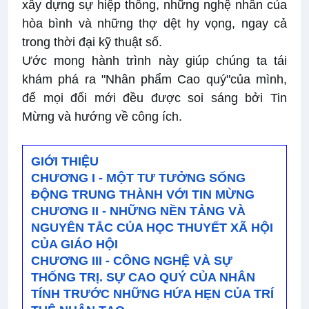
xây dựng sự hiệp thông, những nghệ nhân của
hòa bình và những thợ dệt hy vọng, ngay cả
trong thời đại kỹ thuật số.
Ước mong hành trình này giúp chúng ta tái
khám phá ra "Nhân phẩm Cao quý"của mình,
để mọi đổi mới đều được soi sáng bởi Tin
Mừng và hướng về công ích.
GIỚI THIỆU
CHƯƠNG I - MỘT TƯ TƯỞNG SỐNG
ĐỘNG TRUNG THÀNH VỚI TIN MỪNG
CHƯƠNG II - NHỮNG NỀN TẢNG VÀ
NGUYÊN TẮC CỦA HỌC THUYẾT XÃ HỘI
CỦA GIÁO HỘI
CHƯƠNG III - CÔNG NGHỆ VÀ SỰ
THỐNG TRỊ. SỰ CAO QUÝ CỦA NHÂN
TÍNH TRƯỚC NHỮNG HỨA HẸN CỦA TRÍ