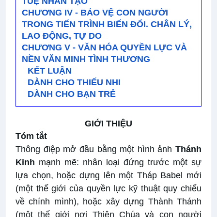
TUỆ NHÂN TẠO
CHƯƠNG IV - BẢO VỆ CON NGƯỜI
TRONG TIẾN TRÌNH BIẾN ĐỔI. CHÂN LÝ,
LAO ĐỘNG, TỰ DO
CHƯƠNG V - VĂN HÓA QUYỀN LỰC VÀ
NỀN VĂN MINH TÌNH THƯƠNG
KẾT LUẬN
DÀNH CHO THIẾU NHI
DÀNH CHO BẠN TRẺ
GIỚI THIỆU
Tóm tắt
Thông điệp mở đầu bằng một hình ảnh
Thánh
Kinh
mạnh mẽ: nhân loại đứng trước một sự
lựa chọn, hoặc dựng lên một Tháp Babel mới
(một thế giới của quyền lực kỹ thuật quy chiếu
về chính mình), hoặc xây dựng Thành Thánh
(một thế giới nơi Thiên Chúa và con người