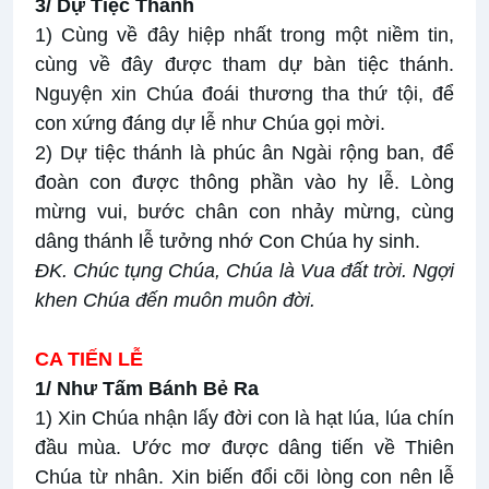
3/ Dự Tiệc Thánh
1) Cùng về đây hiệp nhất trong một niềm tin,
cùng về đây được tham dự bàn tiệc thánh.
Nguyện xin Chúa đoái thương tha thứ tội, để
con xứng đáng dự lễ như Chúa gọi mời.
2) Dự tiệc thánh là phúc ân Ngài rộng ban, để
đoàn con được thông phần vào hy lễ. Lòng
mừng vui, bước chân con nhảy mừng, cùng
dâng thánh lễ tưởng nhớ Con Chúa hy sinh.
ĐK.
Chúc tụng Chúa, Chúa là Vua đất trời. Ngợi
khen Chúa đến muôn muôn đời.
CA TIẾN LỄ
1/ Như Tấm Bánh Bẻ Ra
1) Xin Chúa nhận lấy đời con là hạt lúa, lúa chín
đầu mùa. Ước mơ được dâng tiến về Thiên
Chúa từ nhân. Xin biến đổi cõi lòng con nên lễ