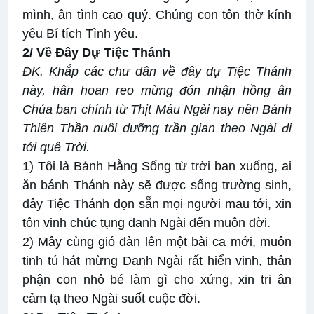
mình, ân tình cao quý. Chúng con tôn thờ kính
yêu Bí tích Tình yêu.
2/ Về Đây Dự Tiệc Thánh
ĐK.
Khắp các chư dân về đây dự Tiệc Thánh
này, hân hoan reo mừng đón nhận hồng ân
Chúa ban chính từ Thịt Máu Ngài nay nên Bánh
Thiên Thần nuôi dưỡng trần gian theo Ngài đi
tới quê Trời.
1) Tôi là Bánh Hằng Sống từ trời ban xuống, ai
ăn bánh Thánh này sẽ được sống trường sinh,
đây Tiệc Thánh dọn sẵn mọi người mau tới, xin
tôn vinh chúc tụng danh Ngài đến muôn đời.
2) Mây cùng gió đàn lên một bài ca mới, muôn
tinh tú hát mừng Danh Ngài rất hiển vinh, thân
phận con nhỏ bé làm gì cho xứng, xin tri ân
cảm tạ theo Ngài suốt cuộc đời.