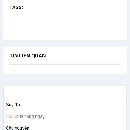
TAGS:
Mình Máu Chúa Kitô
Lễ Mình Máu Thánh Chúa Kitô năm A
Bài hát cộng đồng
TIN LIÊN QUAN
SUY NIỆM
Suy Tư
Lời Chúa hằng ngày
Cầu nguyện