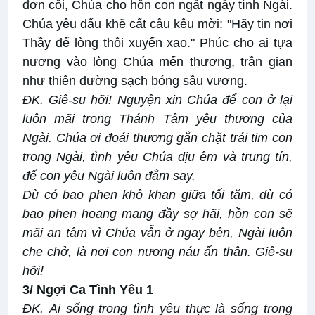
đơn côi, Chúa cho hồn con ngất ngây tình Ngài.
Chúa yêu dấu khẽ cất câu kêu mời: "Hãy tin nơi
Thầy để lòng thôi xuyến xao." Phúc cho ai tựa
nương vào lòng Chúa mến thương, trần gian
như thiên đường sạch bóng sầu vương.
ĐK. Giê-su hỡi! Nguyện xin Chúa để con ở lại
luôn mãi trong Thánh Tâm yêu thương của
Ngài. Chúa ơi đoái thương gắn chặt trái tim con
trong Ngài, tình yêu Chúa dịu êm và trung tín,
để con yêu Ngài luôn đắm say.
Dù có bao phen khô khan giữa tối tăm, dù có
bao phen hoang mang đầy sợ hãi, hồn con sẽ
mãi an tâm vì Chúa vẫn ở ngay bên, Ngài luôn
che chở, là nơi con nương náu ẩn thân. Giê-su
hỡi!
3/ Ngợi Ca Tình Yêu 1
ĐK.
Ai sống trong tình yêu thực là sống trong