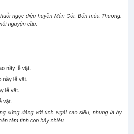
 chuỗi ngọc diệu huyền Mân Côi. Bốn mùa Thương,
 môi nguyện cầu.
o nầy lễ vật.
 nầy lễ vật.
y lễ vật.
ễ vật.
ng xứng đáng với tình Ngài cao siêu, nhưng là hy
hận tâm tình con bấy nhiêu.