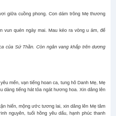
i vơi giữa cuồng phong. Con dám trông Mẹ thương
ơn vun quén ngày mai. Mau kéo ra vòng u ám, để
 ca của Sứ Thần. Còn ngân vang khắp trên dương
i yêu mến, vạn tiếng hoan ca, tung hô Danh Mẹ, Mẹ
ịu dàng tiếng hát tỏa ngát hương hoa. Xin dâng lên
i tận hiến, mộng ước tương lai, xin dâng lên Mẹ tâm
trinh nguyên, tuổi hồng yêu dấu, hạnh phúc thanh