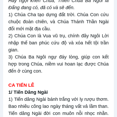
Hãy ngợi khen Chúa, Thiên Chúa Ba Ngôi là
Đấng đang có, đã có và sẽ đến.
1) Chúa Cha tạo dựng đất trời. Chúa Con cứu
chuộc đoàn chiên, và Chúa Thánh Thần Ngài
đổi mới mặt địa cầu.
2) Chúa Con là Vua vũ trụ, chính đây Ngôi Lời
nhập thế ban phúc cứu độ và xóa hết tội trần
gian.
3) Chúa Ba Ngôi ngự đáy lòng, giúp con kết
hợp trong Chúa, niềm vui hoan lạc được Chúa
đến ở cùng con.
CA TIẾN LỄ
1/ Tiến Dâng Ngài
1) Tiến dâng Ngài bánh trắng với ly rượu thơm.
Bao nhiêu công lao ngày tháng vất vả lầm than.
Tiến dâng Ngài đời con muôn nỗi nhọc nhằn.