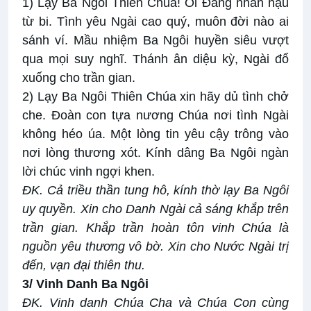
1) Lạy Ba Ngôi Thiên Chúa! Ôi Đấng nhân hậu
từ bi. Tình yêu Ngài cao quý, muôn đời nào ai
sánh ví. Mầu nhiệm Ba Ngôi huyền siêu vượt
qua mọi suy nghĩ. Thánh ân diệu kỳ, Ngài đổ
xuống cho trần gian.
2) Lạy Ba Ngôi Thiên Chúa xin hãy dủ tình chở
che. Đoàn con tựa nương Chúa nơi tình Ngài
không héo úa. Một lòng tin yêu cậy trông vào
nơi lòng thương xót. Kính dâng Ba Ngôi ngàn
lời chúc vinh ngợi khen.
ĐK. Cả triều thần tung hô, kính thờ lạy Ba Ngôi
uy quyền. Xin cho Danh Ngài cả sáng khắp trên
trần gian. Khắp trần hoàn tôn vinh Chúa là
nguồn yêu thương vô bờ. Xin cho Nước Ngài trị
đến, vạn đại thiên thu.
3/ Vinh Danh Ba Ngôi
ĐK.
Vinh danh Chúa Cha và Chúa Con cùng