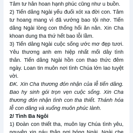
Tâm tư hân hoan hạnh phúc cũng như u buồn.
2) Tiến dâng Ngài yếu đuối xót xa đời con. Tâm
tư hoang mang vì đã vướng bao tội nhơ. Tiến
dâng Ngài lòng con thống hối ăn năn. Xin Cha
khoan dung tha thứ hết bao lỗi lầm.
3) Tiến dâng Ngài cuộc sống ước mơ đẹp tươi.
Yêu thương anh em hiệp nhất mối dây tình
thân. Tiến dâng Ngài hồn con thao thức đêm
ngày. Loan tin muôn nơi tình Chúa lớn lao tuyệt
vời.
ĐK. Xin Cha thương đón nhận của lễ tiến dâng.
Bao hy sinh gói trọn vẹn cuộc sống. Xin Cha
thương đón nhận tình con tha thiết. Thánh hóa
lễ con dâng và xuống muôn phúc lành.
2/ Tình Ba Ngôi
1) Đoàn con thiết tha, muôn lạy Chúa tình yêu,
nguyện xin náu thân nơi bóng Ngài. Ngài che