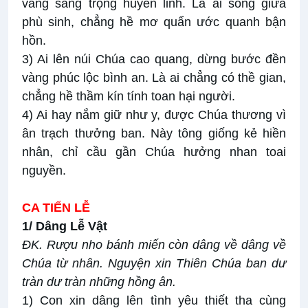
vàng sang trọng huyền linh. Là ai sống giữa
phù sinh, chẳng hề mơ quẩn ước quanh bận
hồn.
3) Ai lên núi Chúa cao quang, dừng bước đền
vàng phúc lộc bình an. Là ai chẳng có thề gian,
chẳng hề thầm kín tính toan hại người.
4) Ai hay nắm giữ như y, được Chúa thương vì
ân trạch thưởng ban. Này tông giống kẻ hiền
nhân, chỉ cầu gần Chúa hưởng nhan toai
nguyền.
CA TIẾN LỄ
1/ Dâng Lễ Vật
ĐK. Rượu nho bánh miến còn dâng về dâng về
Chúa từ nhân. Nguyện xin Thiên Chúa ban dư
tràn dư tràn những hồng ân.
1) Con xin dâng lên tình yêu thiết tha cùng