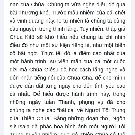
nạn của Chúa. Chúng ta vừa nghe điều đó qua
bài Thương khó. Trước mầu nhiệm của cái chết
và vinh quang này, lẽ tự nhiên là chúng ta cùng
cầu nguyện trong thinh lặng. Tuy nhiên, thập giá
Chúa Kitô sẽ khó hiểu nếu chúng ta chỉ nhìn
điều đó như một sự kiện riêng lẻ, như một biến
cố bất ngờ. Thực tế, đó là điểm cao nhất của
một hành trình, sự viên mãn của cả một cuộc
đời mà Chúa Giêsu đã học cách lắng nghe và
đón nhận tiếng nói của Chúa Cha, để cho mình
được dẫn dắt từng ngày cho đến tình yêu cao
cả nhất. Để hiểu được hành trình này, trong
những ngày tuần Thánh, phụng vụ đã cho
chúng ta nghe các "bài ca" về Người Tôi Trung
của Thiên Chúa. Bằng những đoạn thơ, Ngôn
sứ Isaia đã phác họa hình ảnh một Người Tôi
Trung huyền nhiệm, qua đó Thiên Chúa có thể