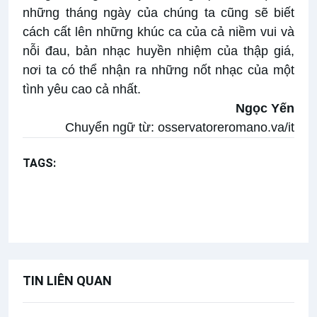
những tháng ngày của chúng ta cũng sẽ biết
cách cất lên những khúc ca của cả niềm vui và
nỗi đau, bản nhạc huyền nhiệm của thập giá,
nơi ta có thể nhận ra những nốt nhạc của một
tình yêu cao cả nhất.
Ngọc Yến
Chuyển ngữ từ:
osservatoreromano.va/it
TAGS:
thứ Sáu tuần Thánh
Lm. Roberto Pasolini
Giảng thuyết phủ Giáo hoàng
TIN LIÊN QUAN