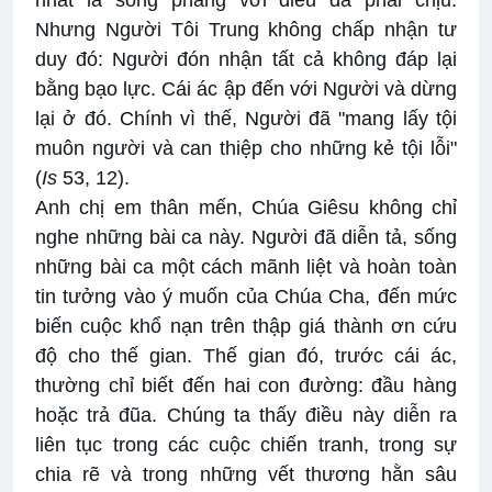
nhất là sòng phẳng với điều đã phải chịu.
Nhưng Người Tôi Trung không chấp nhận tư
duy đó: Người đón nhận tất cả không đáp lại
bằng bạo lực. Cái ác ập đến với Người và dừng
lại ở đó. Chính vì thế, Người đã "mang lấy tội
muôn người và can thiệp cho những kẻ tội lỗi"
(
Is
53, 12).
Anh chị em thân mến, Chúa Giêsu không chỉ
nghe những bài ca này. Người đã diễn tả, sống
những bài ca một cách mãnh liệt và hoàn toàn
tin tưởng vào ý muốn của Chúa Cha, đến mức
biến cuộc khổ nạn trên thập giá thành ơn cứu
độ cho thế gian. Thế gian đó, trước cái ác,
thường chỉ biết đến hai con đường: đầu hàng
hoặc trả đũa. Chúng ta thấy điều này diễn ra
liên tục trong các cuộc chiến tranh, trong sự
chia rẽ và trong những vết thương hằn sâu