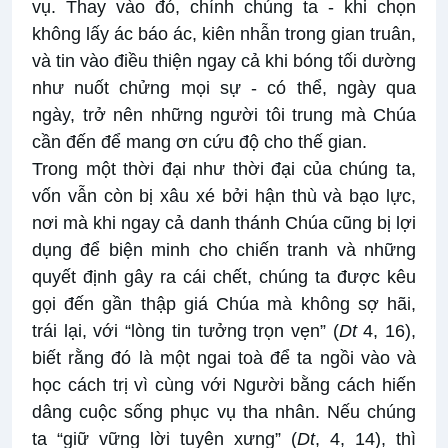
vụ. Thay vào đó, chính chúng ta - khi chọn
không lấy ác báo ác, kiên nhẫn trong gian truân,
và tin vào điều thiện ngay cả khi bóng tối dường
như nuốt chửng mọi sự - có thể, ngày qua
ngày, trở nên những người tôi trung mà Chúa
cần đến để mang ơn cứu độ cho thế gian.
Trong một thời đại như thời đại của chúng ta,
vốn vẫn còn bị xâu xé bởi hận thù và bạo lực,
nơi mà khi ngay cả danh thánh Chúa cũng bị lợi
dụng để biện minh cho chiến tranh và những
quyết định gây ra cái chết, chúng ta được kêu
gọi đến gần thập giá Chúa mà không sợ hãi,
trái lại, với “lòng tin tưởng trọn vẹn” (
Dt
4, 16),
biết rằng đó là một ngai toà để ta ngồi vào và
học cách trị vì cùng với Người bằng cách hiến
dâng cuộc sống phục vụ tha nhân. Nếu chúng
ta “giữ vững lời tuyên xưng” (
Dt
, 4, 14), thì