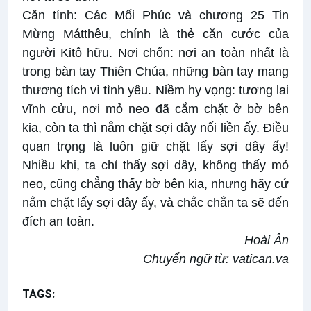
Căn tính: Các Mối Phúc và chương 25 Tin
Mừng Mátthêu, chính là thẻ căn cước của
người Kitô hữu. Nơi chốn: nơi an toàn nhất là
trong bàn tay Thiên Chúa, những bàn tay mang
thương tích vì tình yêu. Niềm hy vọng: tương lai
vĩnh cửu, nơi mỏ neo đã cắm chặt ở bờ bên
kia, còn ta thì nắm chặt sợi dây nối liền ấy. Điều
quan trọng là luôn giữ chặt lấy sợi dây ấy!
Nhiều khi, ta chỉ thấy sợi dây, không thấy mỏ
neo, cũng chẳng thấy bờ bên kia, nhưng hãy cứ
nắm chặt lấy sợi dây ấy, và chắc chắn ta sẽ đến
đích an toàn.
Hoài Ân
Chuyển ngữ từ:
vatican.va
TAGS:
Cầu cho các tín hữu đã qua đời