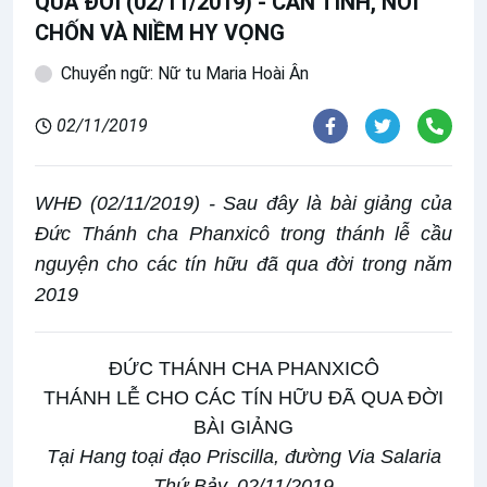
QUA ĐỜI (02/11/2019) - CĂN TÍNH, NƠI
CHỐN VÀ NIỀM HY VỌNG
Chuyển ngữ: Nữ tu Maria Hoài Ân
02/11/2019
WHĐ (02/11/2019) - Sau đây là bài giảng của
Đức Thánh cha Phanxicô trong thánh lễ cầu
nguyện cho các tín hữu đã qua đời trong năm
2019
ĐỨC THÁNH CHA PHANXICÔ
THÁNH LỄ CHO CÁC TÍN HỮU ĐÃ QUA ĐỜI
BÀI GIẢNG
Tại Hang toại đạo Priscilla, đường Via Salaria
Thứ Bảy, 02/11/2019