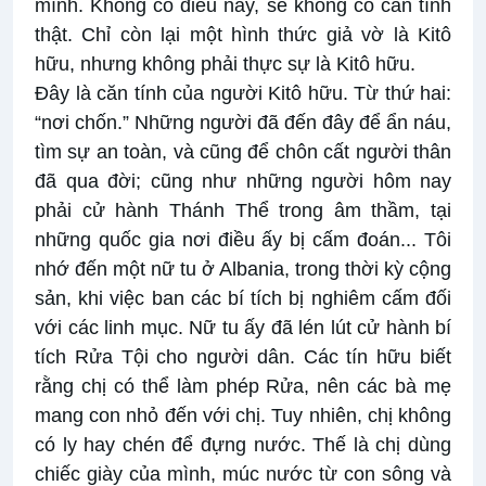
mình. Không có điều này, sẽ không có căn tính
thật. Chỉ còn lại một hình thức giả vờ là Kitô
hữu, nhưng không phải thực sự là Kitô hữu.
Đây là căn tính của người Kitô hữu. Từ thứ hai:
“nơi chốn.” Những người đã đến đây để ẩn náu,
tìm sự an toàn, và cũng để chôn cất người thân
đã qua đời; cũng như những người hôm nay
phải cử hành Thánh Thể trong âm thầm, tại
những quốc gia nơi điều ấy bị cấm đoán... Tôi
nhớ đến một nữ tu ở Albania, trong thời kỳ cộng
sản, khi việc ban các bí tích bị nghiêm cấm đối
với các linh mục. Nữ tu ấy đã lén lút cử hành bí
tích Rửa Tội cho người dân. Các tín hữu biết
rằng chị có thể làm phép Rửa, nên các bà mẹ
mang con nhỏ đến với chị. Tuy nhiên, chị không
có ly hay chén để đựng nước. Thế là chị dùng
chiếc giày của mình, múc nước từ con sông và