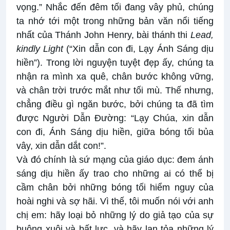
vọng.” Nhắc đến đêm tối đang vây phủ, chúng
ta nhớ tới một trong những bản văn nổi tiếng
nhất của Thánh John Henry, bài thánh thi
Lead,
kindly Light
(“Xin dẫn con đi, Lạy Ánh Sáng dịu
hiền”). Trong lời nguyện tuyệt đẹp ấy, chúng ta
nhận ra mình xa quê, chân bước không vững,
và chân trời trước mắt như tối mù. Thế nhưng,
chẳng điều gì ngăn bước, bởi chúng ta đã tìm
được Người Dẫn Đường: “Lạy Chúa, xin dẫn
con đi, Ánh Sáng dịu hiền, giữa bóng tối bủa
vây, xin dẫn dắt con!”.
Và đó chính là sứ mạng của giáo dục: đem ánh
sáng dịu hiền ấy trao cho những ai có thể bị
cầm chân bởi những bóng tối hiểm nguy của
hoài nghi và sợ hãi. Vì thế, tôi muốn nói với anh
chị em: hãy loại bỏ những lý do giả tạo của sự
buông xuôi và bất lực, và hãy lan tỏa những lý