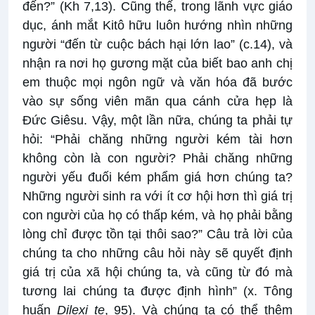
đến?” (Kh 7,13). Cũng thế, trong lãnh vực giáo
dục, ánh mắt Kitô hữu luôn hướng nhìn những
người “đến từ cuộc bách hại lớn lao” (c.14), và
nhận ra nơi họ gương mặt của biết bao anh chị
em thuộc mọi ngôn ngữ và văn hóa đã bước
vào sự sống viên mãn qua cánh cửa hẹp là
Đức Giêsu. Vậy, một lần nữa, chúng ta phải tự
hỏi: “Phải chăng những người kém tài hơn
không còn là con người? Phải chăng những
người yếu đuối kém phẩm giá hơn chúng ta?
Những người sinh ra với ít cơ hội hơn thì giá trị
con người của họ có thấp kém, và họ phải bằng
lòng chỉ được tồn tại thôi sao?” Câu trả lời của
chúng ta cho những câu hỏi này sẽ quyết định
giá trị của xã hội chúng ta, và cũng từ đó mà
tương lai chúng ta được định hình” (x. Tông
huấn
Dilexi te
, 95). Và chúng ta có thể thêm