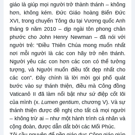
giáo là giúp mọi người trở thành thánh – không
hơn, không kém. Đức Giáo hoàng Biển Đức
XVI, trong chuyến Tông du tại Vương quốc Anh
tháng 9 năm 2010 – dịp ngài tôn phong chân
phước cho John Henry Newman – đã nói với
người trẻ: “Điều Thiên Chúa mong muốn nhất
nơi mỗi người là các con hãy trở nên thánh.
Người yêu các con hơn các con có thể tưởng
tượng, và Người muốn điều tốt đẹp nhất cho
các con”. Đây chính là lời mời gọi phổ quát
bước vào sự thánh thiện, điều mà Công đồng
Vaticanô II đã làm nổi bật như sứ điệp cốt lõi
của mình (x.
Lumen gentium
, chương V). Và sự
thánh thiện được đề nghị cho tất cả mọi người
– không trừ ai – như một hành trình cá nhân và
cộng đoàn, được dẫn dắt bởi các Mối Phúc.
Tôi cầu nguyện để nền giáo dục Công giáo giúp