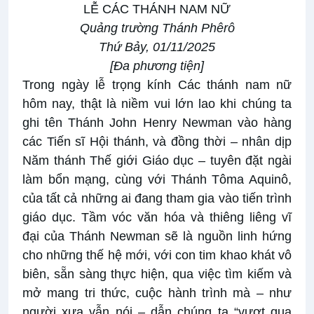
LỄ CÁC THÁNH NAM NỮ
Quảng trường Thánh Phêrô
Thứ Bảy, 01/11/2025
[
Đa phương tiện
]
Trong ngày lễ trọng kính Các thánh nam nữ
hôm nay, thật là niềm vui lớn lao khi chúng ta
ghi tên
Thánh John Henry Newman
vào hàng
các Tiến sĩ Hội thánh, và đồng thời – nhân dịp
Năm thánh Thế giới Giáo dục – tuyên đặt ngài
làm bổn mạng, cùng với Thánh Tôma Aquinô,
của tất cả những ai đang tham gia vào tiến trình
giáo dục. Tầm vóc văn hóa và thiêng liêng vĩ
đại của Thánh Newman sẽ là nguồn linh hứng
cho những thế hệ mới, với con tim khao khát vô
biên, sẵn sàng thực hiện, qua việc tìm kiếm và
mở mang tri thức, cuộc hành trình mà – như
người xưa vẫn nói – dẫn chúng ta “vượt qua