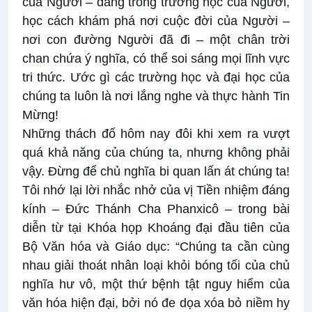
của Người – đang trong trường học của Người,
học cách khám phá nơi cuộc đời của Người –
nơi con đường Người đã đi – một chân trời
chan chứa ý nghĩa, có thể soi sáng mọi lĩnh vực
tri thức. Ước gì các trường học và đại học của
chúng ta luôn là nơi lắng nghe và thực hành Tin
Mừng!
Những thách đố hôm nay đôi khi xem ra vượt
quá khả năng của chúng ta, nhưng không phải
vậy. Đừng để chủ nghĩa bi quan lấn át chúng ta!
Tôi nhớ lại lời nhắc nhở của vị Tiền nhiệm đáng
kính – Đức Thánh Cha Phanxicô – trong bài
diễn từ tại Khóa họp Khoáng đại đầu tiên của
Bộ Văn hóa và Giáo dục: “Chúng ta cần cùng
nhau giải thoát nhân loại khỏi bóng tối của chủ
nghĩa hư vô, một thứ bệnh tật nguy hiểm của
văn hóa hiện đại, bởi nó đe dọa xóa bỏ niềm hy