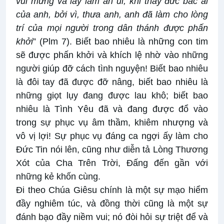
vui mừng và lấy làm an ủi, khi thấy đức bác ái
của anh, bởi vì, thưa anh, anh đã làm cho lòng
trí của mọi người trong dân thánh được phấn
khởi
” (Plm 7). Biết bao nhiêu là những con tim
sẽ được phấn khởi và khích lệ nhờ vào những
người giúp đỡ cách tình nguyện! Biết bao nhiêu
là đôi tay đã được đỡ nâng, biết bao nhiêu là
những giọt lụy đang được lau khô; biết bao
nhiêu là Tình Yêu đã và đang được đổ vào
trong sự phục vụ âm thầm, khiêm nhượng và
vô vị lợi! Sự phục vụ đáng ca ngợi ấy làm cho
Đức Tin nói lên, cũng như diễn tả Lòng Thương
Xót của Cha Trên Trời, Đấng đến gần với
những kẻ khốn cùng.
Đi theo Chúa Giêsu chính là một sự mạo hiểm
đầy nghiêm túc, và đồng thời cũng là một sự
đánh bạo đầy niềm vui; nó đòi hỏi sự triệt để và