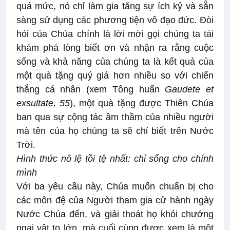
quá mức, nó chỉ làm gia tăng sự ích kỷ và sẵn
sàng sử dụng các phương tiện vô đạo đức. Đòi
hỏi của Chúa chính là lời mời gọi chúng ta tái
khám phá lòng biết ơn và nhận ra rằng cuộc
sống và khả năng của chúng ta là kết quả của
một quà tặng quý giá hơn nhiều so với chiến
thắng cá nhân (xem Tông huấn
Gaudete et
exsultate, 55
), một quà tặng được Thiên Chúa
ban qua sự cộng tác âm thầm của nhiều người
mà tên của họ chúng ta sẽ chỉ biết trên Nước
Trời.
Hình thức nô lệ tồi tệ nhất: chỉ sống cho chính
mình
Với ba yêu cầu này, Chúa muốn chuẩn bị cho
các môn đệ của Người tham gia cử hành ngày
Nước Chúa đến, và giải thoát họ khỏi chướng
ngại vật to lớn, mà cuối cùng được xem là một