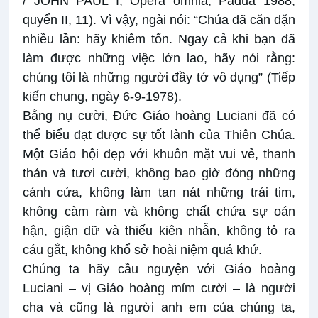
/ JOHN PAUL I, Opera omnia, Padua 1988,
quyển II, 11). Vì vậy, ngài nói: “Chúa đã căn dặn
nhiều lần: hãy khiêm tốn. Ngay cả khi bạn đã
làm được những việc lớn lao, hãy nói rằng:
chúng tôi là những người đầy tớ vô dụng” (Tiếp
kiến chung, ngày 6-9-1978).
Bằng nụ cười, Đức Giáo hoàng Luciani đã có
thể biểu đạt được sự tốt lành của Thiên Chúa.
Một Giáo hội đẹp với khuôn mặt vui vẻ, thanh
thản và tươi cười, không bao giờ đóng những
cánh cửa, không làm tan nát những trái tim,
không càm ràm và không chất chứa sự oán
hận, giận dữ và thiếu kiên nhẫn, không tỏ ra
cáu gắt, không khổ sở hoài niệm quá khứ.
Chúng ta hãy cầu nguyện với Giáo hoàng
Luciani – vị Giáo hoàng mỉm cười – là người
cha và cũng là người anh em của chúng ta,