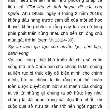
nam; hiểu biết lẫn nhau như phương pháp và
tiêu chí "(
Tài liệu về tình huynh đệ của con
người
, Abu Dhabi, ngày 4 tháng 2 năm 2019);
không đầu hàng trước cám dỗ của một số học
thuyết không nhận ra rằng cây lúa và cỏ lùng
phải phát triển cùng nhau cho đến khi ông chủ
mùa gặt trở lại (xem Mt 13,24-30).
Sự an lành giả tạo của quyền lực, tiền bạc,
danh vọng
Và cuối cùng: thật khó khăn để chia sẻ cuộc
sống mới mà Chúa ban cho chúng ta khi chúng
ta liên tục bị thúc đẩy để biện minh cho chính
mình, bởi vì chúng ta tin rằng mọi thứ hoàn
toàn được quyết định bởi sức mạnh của chúng
ta và từ những gì chúng ta sở hữu; hay như
chúng ta đã nghe trong bài đọc thứ nhất, khi
cuộc đua sở hữu tài sản trở nên ngột ngạt và