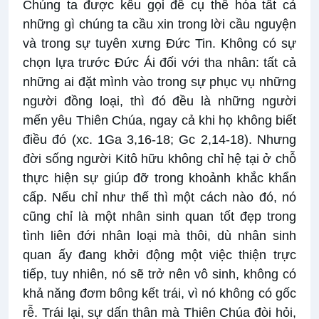
Chúng ta được kêu gọi để cụ thể hóa tất cả
những gì chúng ta cầu xin trong lời cầu nguyện
và trong sự tuyên xưng Đức Tin. Không có sự
chọn lựa trước Đức Ái đối với tha nhân: tất cả
những ai đặt mình vào trong sự phục vụ những
người đồng loại, thì đó đều là những người
mến yêu Thiên Chúa, ngay cả khi họ không biết
điều đó (xc. 1Ga 3,16-18; Gc 2,14-18). Nhưng
đời sống người Kitô hữu không chỉ hệ tại ở chỗ
thực hiện sự giúp đỡ trong khoảnh khắc khẩn
cấp. Nếu chỉ như thế thì một cách nào đó, nó
cũng chỉ là một nhân sinh quan tốt đẹp trong
tình liên đới nhân loại mà thôi, dù nhân sinh
quan ấy đang khởi động một việc thiện trực
tiếp, tuy nhiên, nó sẽ trở nên vô sinh, không có
khả năng đơm bông kết trái, vì nó không có gốc
rễ. Trái lại, sự dấn thân mà Thiên Chúa đòi hỏi,