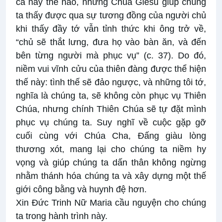
cả này thế nào, nhưng Chúa Giêsu giúp chúng
ta thấy được qua sự tương đồng của người chủ
khi thấy đầy tớ vẫn tỉnh thức khi ông trở về,
“chủ sẽ thắt lưng, đưa họ vào bàn ăn, và đến
bên từng người mà phục vụ” (c. 37). Do đó,
niềm vui vĩnh cửu của thiên đàng được thể hiện
thế này: tình thế sẽ đảo ngược, và những tôi tớ,
nghĩa là chúng ta, sẽ không còn phục vụ Thiên
Chúa, nhưng chính Thiên Chúa sẽ tự đặt mình
phục vụ chúng ta. Suy nghĩ về cuộc gặp gỡ
cuối cùng với Chúa Cha, Đấng giàu lòng
thương xót, mang lại cho chúng ta niềm hy
vọng và giúp chúng ta dấn thân không ngừng
nhằm thánh hóa chúng ta và xây dựng một thế
giới công bằng và huynh đệ hơn.
Xin Đức Trinh Nữ Maria cầu nguyện cho chúng
ta trong hành trình này.