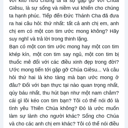
với kitô hữu chúng ta là sự gặp gỡ với Chúa
Giêsu, là sự sống và niềm vui khiến cho chúng
ta hạnh phúc. Tiếp đến Đức Thánh Cha đã đưa
ra hai câu hỏi: thứ nhất: tất cả anh chị em, anh
chị em có một con tim ước mong không? Hãy
suy nghĩ và trả lời trong thinh lặng.
Bạn có một con tim ước mong hay một con tim
khép kín, một con tim say ngủ, một con tim bị
thuốc mê đối với các điều xinh đẹp trong đời?
Ước mong tiến tới gặp gỡ Chúa Giêsu... Và câu
hỏi thứ hai là kho tàng mà bạn ước mong ở
đâu? Đối với bạn thực tại nào quan trọng nhất,
qúy báu nhất, thu hút bạn như một nam châm?
cái gì lôi kéo con tim bạn? Tôi có thể nói đó là
tình yêu Thiên Chúa không? Đó là ước muốn
làm sự lành cho người khác? Sống cho Chúa
và cho các anh chị em khác? Tôi có thể nói điều