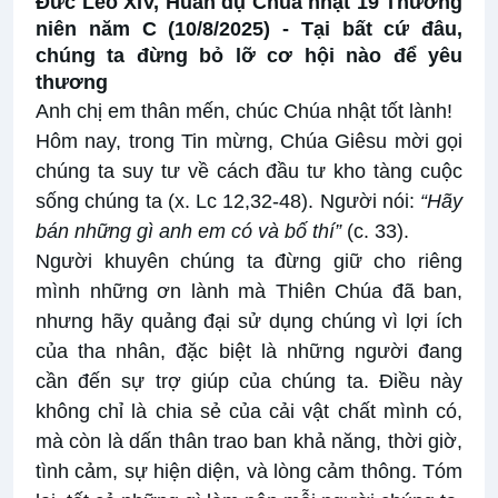
Đức Lêô XIV, Huấn dụ Chúa nhật 19 Thường
niên năm C (10/8/2025) -
Tại bất cứ đâu,
chúng ta đừng bỏ lỡ cơ hội nào để yêu
thương
Anh chị em thân mến, chúc Chúa nhật tốt lành!
Hôm nay, trong Tin mừng, Chúa Giêsu mời gọi
chúng ta suy tư về cách đầu tư kho tàng cuộc
sống chúng ta (x. Lc 12,32-48). Người nói:
“Hãy
bán những gì anh em có và bố thí”
(c. 33).
Người khuyên chúng ta đừng giữ cho riêng
mình những ơn lành mà Thiên Chúa đã ban,
nhưng hãy quảng đại sử dụng chúng vì lợi ích
của tha nhân, đặc biệt là những người đang
cần đến sự trợ giúp của chúng ta. Điều này
không chỉ là chia sẻ của cải vật chất mình có,
mà còn là dấn thân trao ban khả năng, thời giờ,
tình cảm, sự hiện diện, và lòng cảm thông. Tóm