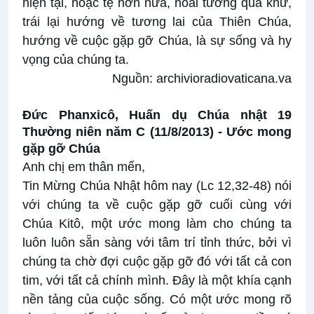
hiện tại, hoặc tệ hơn nữa, hoài tưởng quá khứ,
trái lại hướng về tương lai của Thiên Chúa,
hướng về cuộc gặp gỡ Chúa, là sự sống và hy
vọng của chúng ta.
Nguồn:
archivioradiovaticana.va
Đức Phanxicô, Huấn dụ Chúa nhật 19
Thường niên năm C (11/8/2013) -
Ước mong
gặp gỡ Chúa
Anh chị em thân mến,
Tin Mừng Chúa Nhật hôm nay (Lc 12,32-48) nói
với chúng ta về cuộc gặp gỡ cuối cùng với
Chúa Kitô, một ước mong làm cho chúng ta
luôn luôn sẵn sàng với tâm trí tỉnh thức, bởi vì
chúng ta chờ đợi cuộc gặp gỡ đó với tất cả con
tim, với tất cả chính mình. Đây là một khía cạnh
nền tảng của cuộc sống. Có một ước mong rõ