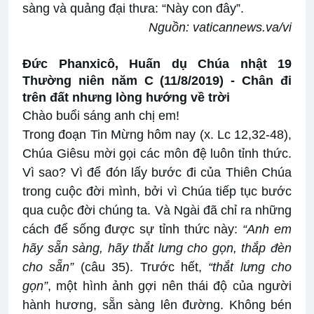
sàng và quảng đại thưa: “Này con đây”.
Nguồn:
vaticannews.va/vi
Đức Phanxicô, Huấn dụ Chúa nhật 19
Thường niên năm C (11/8/2019) -
Chân đi
trên đất nhưng lòng hướng về trời
Chào buổi sáng anh chị em!
Trong đoạn Tin Mừng hôm nay (x. Lc 12,32-48),
Chúa Giêsu mời gọi các môn đệ luôn tỉnh thức.
Vì sao? Vì để đón lấy bước đi của Thiên Chúa
trong cuộc đời mình, bởi vì Chúa tiếp tục bước
qua cuộc đời chúng ta. Và Ngài đã chỉ ra những
cách để sống được sự tỉnh thức này:
“Anh em
hãy sẵn sàng, hãy thắt lưng cho gọn, thắp đèn
cho sẵn”
(câu 35). Trước hết,
“thắt lưng cho
gọn”
, một hình ảnh gợi nên thái độ của người
hành hương, sẵn sàng lên đường. Không bén