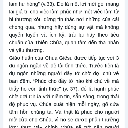
làm hư hỏng” (v.33). Đó là một lời mời gọi mang
lại giá trị cho việc làm phúc như một việc làm từ
bi thương xót, đừng tín thác nơi những của cải
chóng qua, nhưng hãy dùng sự vật mà không
quyến luyến và ích kỷ, trái lại hãy theo tiêu
chuẩn của Thiên Chúa, quan tâm đến tha nhân
và yêu thương.
Giáo huấn của Chúa Giêsu được tiếp tục với 3
dụ ngôn ngắn về đề tài tỉnh thức. Trước tiên là
dụ ngôn những người đầy tớ chờ đợi chủ về
ban đêm. “Phúc cho đầy tớ nào khi chủ về mà
thấy họ còn tỉnh thức” (v. 37): đó là hạnh phúc
chờ đợi Chúa với niềm tin, sẵn sàng, trong thái
độ phục vụ. Chúa xuất hiện mỗi ngày, gõ cửa
tâm hồn chúng ta. Và thật là phúc cho người
mở cửa cho Chúa, vì họ sẽ được phần thưởng
lớn: thực vậy chính Chúa sẽ trở nên người