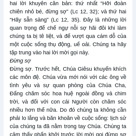
hai lời khuyên căn bản: thứ nhất “Hỡi đoàn
chiên nhỏ bé, đừng sợ” (Lc 12, 32); và thứ hai
“Hãy sẵn sàng” (Lc 12, 35). Đây là những lời
quan trọng để chế ngự nỗi sợ hãi đôi khi làm
chúng ta bị tê liệt, và để vượt qua cám dỗ của
một cuộc sống thụ động, uể oải. Chúng ta hãy
tập trung vào hai lời mời gọi này.
Đừng sợ
Đừng sợ.
Trước hết, Chúa Giêsu khuyến khích
các môn đệ. Chúa vừa mới nói với các ông về
tình yêu và sự quan phòng của Chúa Cha,
Đấng chăm sóc hoa huệ ngoài đồng và chim
trời, và đối với con cái Người còn chăm sóc
nhiều hơn thế nữa. Do đó chúng ta không cần
phải lo lắng và băn khoăn về cuộc sống: lịch sử
của chúng ta đã nằm trong tay Chúa. Chúng ta
cảm thấy phấn khởi trước lời mời gọi đừng sợ