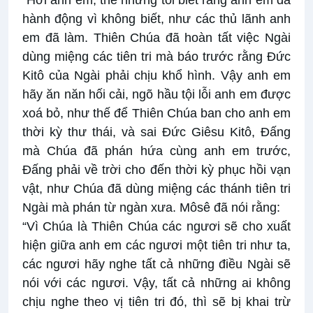
“Hỡi anh em, thế nhưng tôi biết rằng anh em đã
hành động vì không biết, như các thủ lãnh anh
em đã làm. Thiên Chúa đã hoàn tất việc Ngài
dùng miệng các tiên tri mà báo trước rằng Ðức
Kitô của Ngài phải chịu khổ hình. Vậy anh em
hãy ăn năn hối cải, ngõ hầu tội lỗi anh em được
xoá bỏ, như thế để Thiên Chúa ban cho anh em
thời kỳ thư thái, và sai Ðức Giêsu Kitô, Ðấng
mà Chúa đã phán hứa cùng anh em trước,
Ðấng phải về trời cho đến thời kỳ phục hồi vạn
vật, như Chúa đã dùng miệng các thánh tiên tri
Ngài mà phán từ ngàn xưa. Môsê đã nói rằng:
“Vì Chúa là Thiên Chúa các ngươi sẽ cho xuất
hiện giữa anh em các ngươi một tiên tri như ta,
các ngươi hãy nghe tất cả những điều Ngài sẽ
nói với các ngươi. Vậy, tất cả những ai không
chịu nghe theo vị tiên tri đó, thì sẽ bị khai trừ