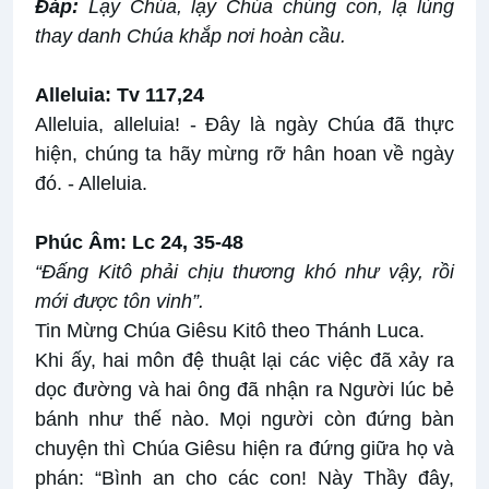
Ðáp:
Lạy Chúa, lạy Chúa chúng con, lạ lùng
thay danh Chúa khắp nơi hoàn cầu.
Alleluia: Tv 117,24
Alleluia, alleluia! - Ðây là ngày Chúa đã thực
hiện, chúng ta hãy mừng rỡ hân hoan về ngày
đó. - Alleluia.
Phúc Âm: Lc 24, 35-48
“Ðấng Kitô phải chịu thương khó như vậy, rồi
mới được tôn vinh”.
Tin Mừng Chúa Giêsu Kitô theo Thánh Luca.
Khi ấy, hai môn đệ thuật lại các việc đã xảy ra
dọc đường và hai ông đã nhận ra Người lúc bẻ
bánh như thế nào. Mọi người còn đứng bàn
chuyện thì Chúa Giêsu hiện ra đứng giữa họ và
phán: “Bình an cho các con! Này Thầy đây,