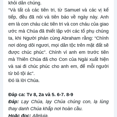
khỏi dân chúng.
“Và tất cả các tiên tri, từ Samuel và các vị kế
tiếp, đều đã nói và tiên báo về ngày này. Anh
em là con cháu các tiên tri và con cháu của giao
ước mà Chúa đã thiết lập với các tổ phụ chúng
ta, khi Người phán cùng Abraham rằng: “Chính
nơi dòng dõi ngươi, mọi dân tộc trên mặt đất sẽ
được chúc phúc”. Chính vì anh em trước tiên
mà Thiên Chúa đã cho Con của Ngài xuất hiện
và sai đi chúc phúc cho anh em, để mỗi người
từ bỏ tội ác”.
Ðó là lời Chúa.
Ðáp ca: Tv 8, 2a và 5. 6-7. 8-9
Ðáp:
Lạy Chúa, lạy Chúa chúng con, lạ lùng
thay danh Chúa khắp nơi hoàn cầu.
Hoặc đọc:
Alleluia.