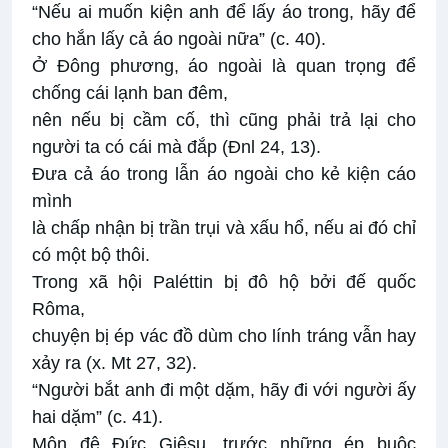
“Nếu ai muốn kiện anh để lấy áo trong, hãy để
cho hắn lấy cả áo ngoài nữa” (c. 40).
Ở Đông phương, áo ngoài là quan trọng để
chống cái lạnh ban đêm,
nên nếu bị cầm cố, thì cũng phải trả lại cho
người ta có cái mà đắp (Đnl 24, 13).
Đưa cả áo trong lẫn áo ngoài cho kẻ kiện cáo
mình
là chấp nhận bị trần trụi và xấu hổ, nếu ai đó chỉ
có một bộ thôi.
Trong xã hội Paléttin bị đô hộ bởi đế quốc
Rôma,
chuyện bị ép vác đồ dùm cho lính tráng vẫn hay
xảy ra (x. Mt 27, 32).
“Người bắt anh đi một dặm, hãy đi với người ấy
hai dặm” (c. 41).
Môn đệ Đức Giêsu, trước những ép buộc