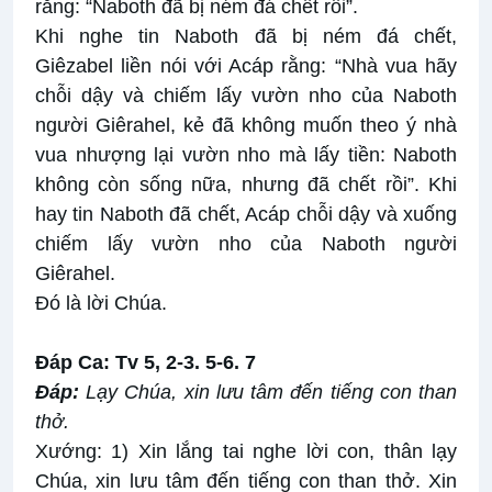
rằng: “Naboth đã bị ném đá chết rồi”.
Khi nghe tin Naboth đã bị ném đá chết,
Giêzabel liền nói với Acáp rằng: “Nhà vua hãy
chỗi dậy và chiếm lấy vườn nho của Naboth
người Giêrahel, kẻ đã không muốn theo ý nhà
vua nhượng lại vườn nho mà lấy tiền: Naboth
không còn sống nữa, nhưng đã chết rồi”. Khi
hay tin Naboth đã chết, Acáp chỗi dậy và xuống
chiếm lấy vườn nho của Naboth người
Giêrahel.
Ðó là lời Chúa.
Ðáp Ca: Tv 5, 2-3. 5-6. 7
Ðáp:
Lạy Chúa, xin lưu tâm đến tiếng con than
thở
.
Xướng: 1) Xin lắng tai nghe lời con, thân lạy
Chúa, xin lưu tâm đến tiếng con than thở. Xin