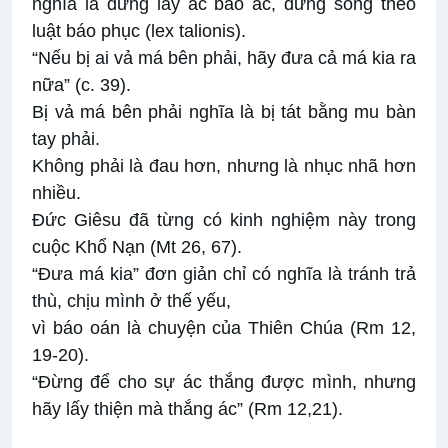
nghĩa là đừng lấy ác báo ác, đừng sống theo
luật báo phục (lex talionis).
“Nếu bị ai vả má bên phải, hãy đưa cả má kia ra
nữa” (c. 39).
Bị vả má bên phải nghĩa là bị tát bằng mu bàn
tay phải.
Không phải là đau hơn, nhưng là nhục nhã hơn
nhiều.
Đức Giêsu đã từng có kinh nghiệm này trong
cuộc Khổ Nạn (Mt 26, 67).
“Đưa má kia” đơn giản chỉ có nghĩa là tránh trả
thù, chịu mình ở thế yếu,
vì báo oán là chuyện của Thiên Chúa (Rm 12,
19-20).
“Đừng để cho sự ác thắng được mình, nhưng
hãy lấy thiện mà thắng ác” (Rm 12,21).