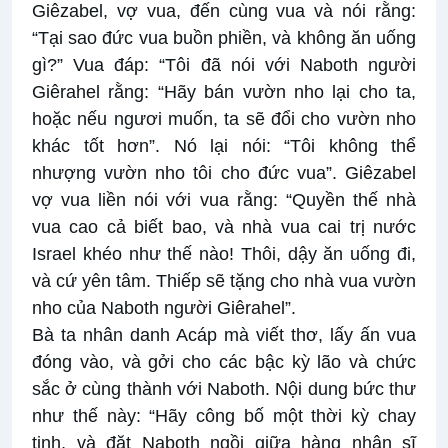
Giêzabel, vợ vua, đến cùng vua và nói rằng:
“Tại sao đức vua buồn phiền, và không ăn uống
gì?” Vua đáp: “Tôi đã nói với Naboth người
Giêrahel rằng: “Hãy bán vườn nho lại cho ta,
hoặc nếu ngươi muốn, ta sẽ đổi cho vườn nho
khác tốt hơn”. Nó lại nói: “Tôi không thể
nhượng vườn nho tôi cho đức vua”. Giêzabel
vợ vua liền nói với vua rằng: “Quyền thế nhà
vua cao cả biết bao, và nhà vua cai trị nước
Israel khéo như thế nào! Thôi, dậy ăn uống đi,
và cứ yên tâm. Thiếp sẽ tặng cho nhà vua vườn
nho của Naboth người Giêrahel”.
Bà ta nhân danh Acáp mà viết thơ, lấy ấn vua
đóng vào, và gởi cho các bậc kỳ lão và chức
sắc ở cùng thành với Naboth. Nội dung bức thư
như thế này: “Hãy công bố một thời kỳ chay
tịnh, và đặt Naboth ngồi giữa hàng nhân sĩ