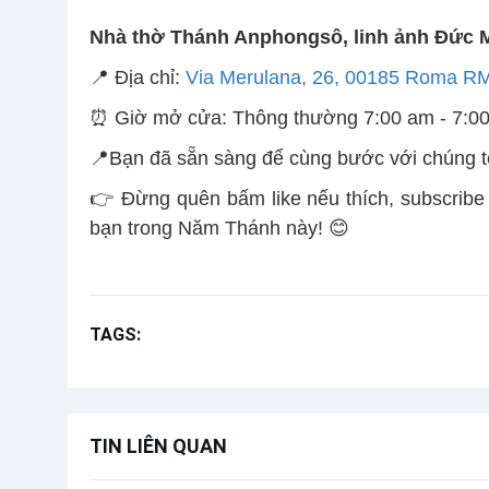
Nhà thờ Thánh Anphongsô, linh ảnh Đức 
📍 Địa chỉ:
Via Merulana, 26, 00185 Roma R
⏰ Giờ mở cửa: Thông thường 7:00 am - 7:0
📍Bạn đã sẵn sàng để cùng bước với chúng t
👉 Đừng quên bấm like nếu thích, subscribe
bạn trong Năm Thánh này! 😊
TAGS:
Vlog Năm thánh
Hồng y Phanxicô Xavi
TIN LIÊN QUAN