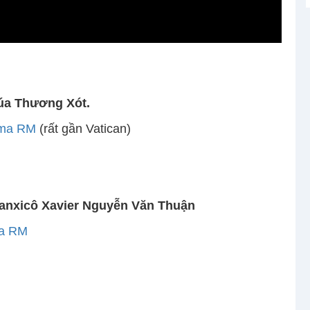
húa Thương Xót.
Roma RM
(rất gần Vatican)
anxicô Xavier Nguyễn Văn Thuận
ma RM