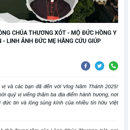
LÒNG CHÚA THƯƠNG XÓT - MỘ ĐỨC HỒNG Y
 - LINH ẢNH ĐỨC MẸ HẰNG CỨU GIÚP
ý vị và các bạn đã đến với Vlog Năm Thánh 2025!
mời quý vị viếng thăm ba địa điểm hành hương, nơi
 đức tin và lòng sùng kính của nhiều tín hữu Việt