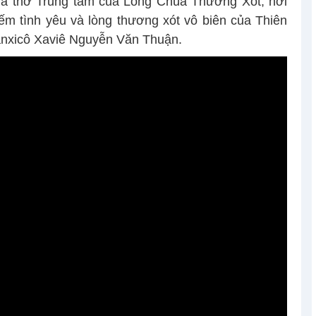
à thờ Trung tâm của Lòng Chúa Thương Xót, nơi
ếm tình yêu và lòng thương xót vô biên của Thiên
anxicô Xaviê Nguyễn Văn Thuận.