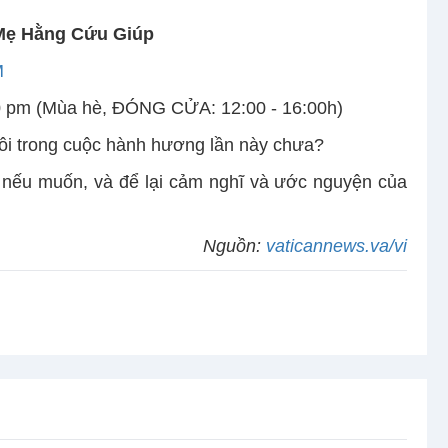
Mẹ Hằng Cứu Giúp
M
0 pm (Mùa hè, ĐÓNG CỬA: 12:00 - 16:00h)
ôi trong cuộc hành hương lần này chưa?
 nếu muốn, và để lại cảm nghĩ và ước nguyện của
Nguồn:
vaticannews.va/vi
ê Nguyễn Văn Thuận
Lòng Chúa Thương Xót