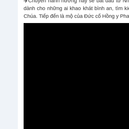
✈️Chuyến hành hương này sẽ bắt đầu từ Nh
dành cho những ai khao khát bình an, tìm ki
Chúa. Tiếp đến là mộ của Đức cố Hồng y Ph