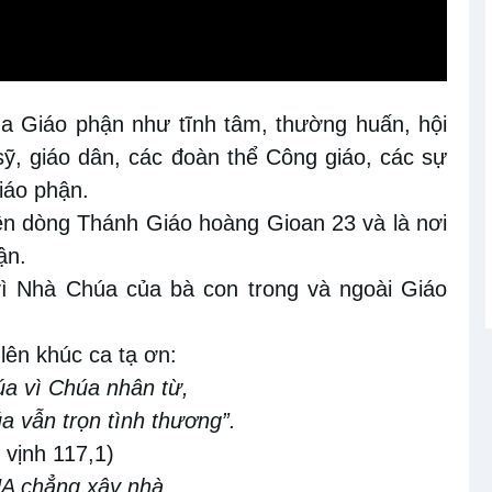
của Giáo phận như tĩnh tâm, thường huấn, hội
sỹ, giáo dân, các đoàn thể Công giáo, các sự
iáo phận.
iên dòng Thánh Giáo hoàng Gioan 23 và là nơi
ận.
 vì Nhà Chúa của bà con trong và ngoài Giáo
 lên khúc ca tạ ơn:
úa vì Chúa nhân từ,
 vẫn trọn tình thương”.
 vịnh 117,1)
A chẳng xây nhà,