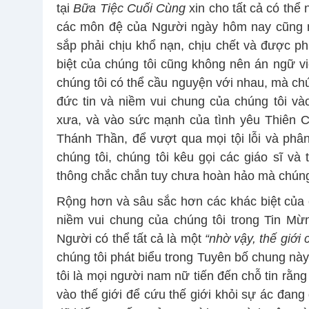
tại
Bữa Tiệc Cuối Cùng
xin cho tất cả có thể
các môn đệ của Người ngày hôm nay cũng n
sắp phải chịu khổ nạn, chịu chết và được ph
biệt của chúng tôi cũng không nên án ngữ v
chúng tôi có thể cầu nguyện với nhau, mà chú
đức tin và niềm vui chung của chúng tôi và
xưa, và vào sức mạnh của tình yêu Thiên C
Thánh Thần, để vượt qua mọi tội lỗi và phân
chúng tôi, chúng tôi kêu gọi các giáo sĩ và
thông chắc chắn tuy chưa hoàn hảo mà chúng
Rộng hơn và sâu sắc hơn các khác biệt của c
niềm vui chung của chúng tôi trong Tin M
Người có thể tất cả là một
“nhờ vậy, thế giới 
chúng tôi phát biểu trong Tuyên bố chung này
tôi là mọi người nam nữ tiến đến chỗ tin rằn
vào thế giới để cứu thế giới khỏi sự ác đan