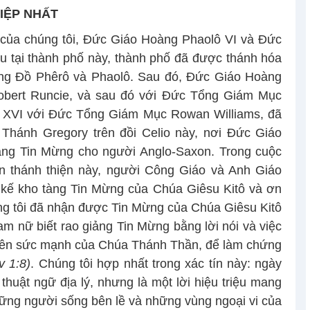
IỆP NHẤT
 của chúng tôi, Đức Giáo Hoàng Phaolô VI và Đức
tại thành phố này, thành phố đã được thánh hóa
ng Đồ Phêrô và Phaolô. Sau đó, Đức Giáo Hoàng
obert Runcie, và sau đó với Đức Tổng Giám Mục
 XVI với Đức Tổng Giám Mục Rowan Williams, đã
Thánh Gregory trên đồi Celio này, nơi Đức Giáo
ảng Tin Mừng cho người Anglo-Saxon. Trong cuộc
n thánh thiện này, người Công Giáo và Anh Giáo
 kế kho tàng Tin Mừng của Chúa Giêsu Kitô và ơn
úng tôi đã nhận được Tin Mừng của Chúa Giêsu Kitô
m nữ biết rao giảng Tin Mừng bằng lời nói và việc
 lên sức mạnh của Chúa Thánh Thần, để làm chứng
v 1:8)
. Chúng tôi hợp nhất trong xác tín này: ngày
thuật ngữ địa lý, nhưng là một lời hiệu triệu mang
ững người sống bên lề và những vùng ngoại vi của