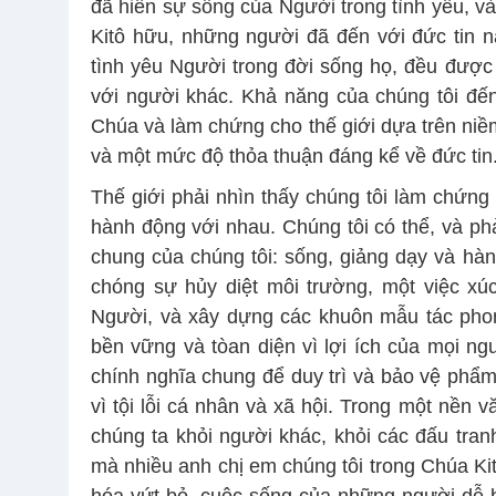
đã hiến sự sống của Người trong tình yêu, và 
Kitô hữu, những người đã đến với đức tin 
tình yêu Người trong đời sống họ, đều được 
với người khác. Khả năng của chúng tôi đế
Chúa và làm chứng cho thế giới dựa trên niềm
và một mức độ thỏa thuận đáng kể về đức tin
Thế giới phải nhìn thấy chúng tôi làm chứn
hành động với nhau. Chúng tôi có thể, và phả
chung của chúng tôi: sống, giảng dạy và hàn
chóng sự hủy diệt môi trường, một việc x
Người, và xây dựng các khuôn mẫu tác phong
bền vững và tòan diện vì lợi ích của mọi ngư
chính nghĩa chung để duy trì và bảo vệ phẩm
vì tội lỗi cá nhân và xã hội. Trong một nền
chúng ta khỏi người khác, khỏi các đấu tra
mà nhiều anh chị em chúng tôi trong Chúa Ki