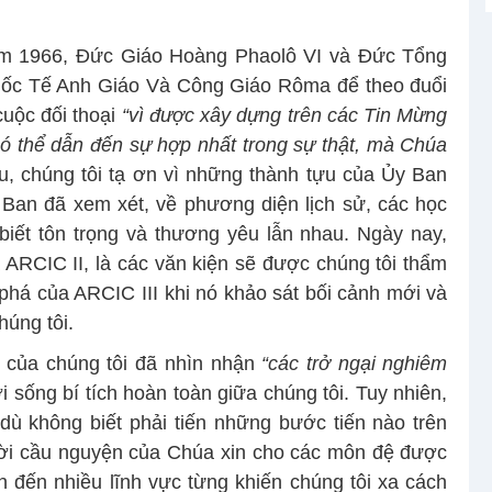
năm 1966, Đức Giáo Hoàng Phaolô VI và Đức Tổng
uốc Tế Anh Giáo Và Công Giáo Rôma để theo đuổi
cuộc đối thoại
“vì được xây dựng trên các Tin Mừng
có thể dẫn đến sự hợp nhất trong sự thật, mà Chúa
, chúng tôi tạ ơn vì những thành tựu của Ủy Ban
an đã xem xét, về phương diện lịch sử, các học
 biết tôn trọng và thương yêu lẫn nhau. Ngày nay,
a ARCIC II, là các văn kiện sẽ được chúng tôi thẩm
phá của ARCIC III khi nó khảo sát bối cảnh mới và
húng tôi.
 của chúng tôi đã nhìn nhận
“các trở ngại nghiêm
 sống bí tích hoàn toàn giữa chúng tôi. Tuy nhiên,
ù không biết phải tiến những bước tiến nào trên
lời cầu nguyện của Chúa xin cho các môn đệ được
n đến nhiều lĩnh vực từng khiến chúng tôi xa cách