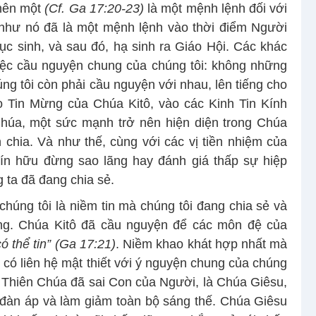
 nên một
(Cf. Ga 17:20-23)
là một mệnh lệnh đối với
hư nó đã là một mệnh lệnh vào thời điểm Người
ục sinh, và sau đó, hạ sinh ra Giáo Hội. Các khác
iệc cầu nguyện chung của chúng tôi: không những
ng tôi còn phải cầu nguyện với nhau, lên tiếng cho
o Tin Mừng của Chúa Kitô, vào các Kinh Tin Kính
húa, một sức mạnh trở nên hiện diện trong Chúa
 chia. Và như thế, cùng với các vị tiền nhiệm của
 tín hữu đừng sao lãng hay đánh giá thấp sự hiệp
 ta đã đang chia sẻ.
húng tôi là niềm tin mà chúng tôi đang chia sẻ và
ừng. Chúa Kitô đã cầu nguyện để các môn đệ của
có thể tin” (Ga 17:21)
. Niềm khao khát hợp nhất mà
 có liên hệ mật thiết với ý nguyện chung của chúng
g Thiên Chúa đã sai Con của Người, là Chúa Giêsu,
g đàn áp và làm giảm toàn bộ sáng thế. Chúa Giêsu