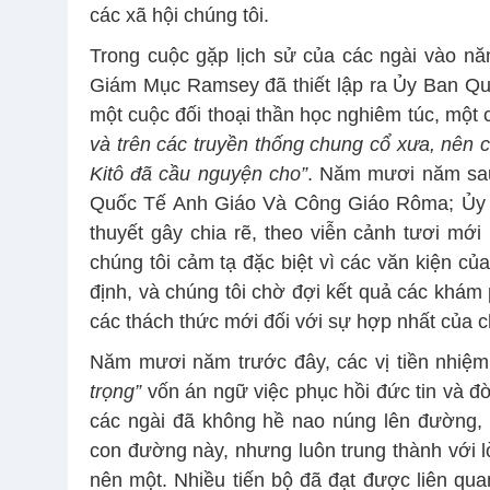
các xã hội chúng tôi.
Trong cuộc gặp lịch sử của các ngài vào 
Giám Mục Ramsey đã thiết lập ra Ủy Ban Q
một cuộc đối thoại thần học nghiêm túc, một 
và trên các truyền thống chung cổ xưa, nên 
Kitô đã cầu nguyện cho”
. Năm mươi năm sau
Quốc Tế Anh Giáo Và Công Giáo Rôma; Ủy B
thuyết gây chia rẽ, theo viễn cảnh tươi mới
chúng tôi cảm tạ đặc biệt vì các văn kiện củ
định, và chúng tôi chờ đợi kết quả các khám 
các thách thức mới đối với sự hợp nhất của c
Năm mươi năm trước đây, các vị tiền nhiệm
trọng”
vốn án ngữ việc phục hồi đức tin và đời
các ngài đã không hề nao núng lên đường, d
con đường này, nhưng luôn trung thành với 
nên một. Nhiều tiến bộ đã đạt được liên qua