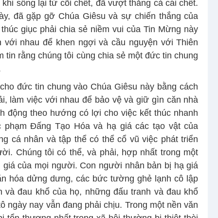
khi sống lại từ cõi chết, đã vượt thắng cả cái chết.
này, đã gặp gỡ Chúa Giêsu và sự chiến thắng của
thúc giục phải chia sẻ niềm vui của Tin Mừng này
n với nhau để khen ngợi và cầu nguyện với Thiên
 tin rằng chúng tôi cùng chia sẻ một đức tin chung
.
g cho đức tin chung vào Chúa Giêsu này bằng cách
i, làm việc với nhau để bảo vệ và giữ gìn căn nhà
h động theo hướng có lợi cho việc kết thúc nhanh
úc phạm Đấng Tạo Hóa và hạ giá các tạo vật của
 cá nhân và tập thể có thể cổ vũ việc phát triển
ời. Chúng tôi có thể, và phải, hợp nhất trong một
 giá của mọi người. Con người nhân bản bị hạ giá
 văn hóa dửng dưng, các bức tường ghẻ lạnh cô lập
nh và đau khổ của họ, những đấu tranh và đau khổ
tô ngày nay vẫn đang phải chịu. Trong một nền văn