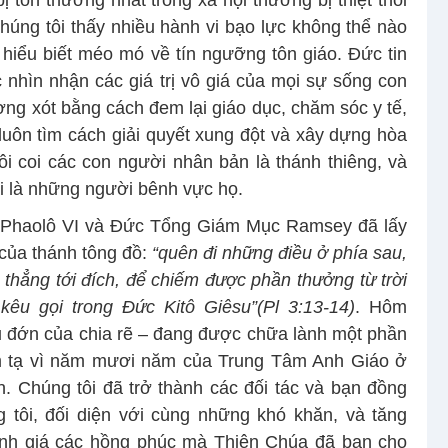
tổn thương nhất trong xã hội thường bị thiệt thòi
 chúng tôi thấy nhiều hành vi bạo lực không thể nào
hiểu biết méo mó về tín ngưỡng tôn giáo. Đức tin
ệc nhìn nhận các giá trị vô giá của mọi sự sống con
ơng xót bằng cách đem lại giáo dục, chăm sóc y tế,
luôn tìm cách giải quyết xung đột và xây dựng hòa
i coi các con người nhân bản là thánh thiêng, và
ải là những người bênh vực họ.
Phaolô VI và Đức Tổng Giám Mục Ramsey đã lấy
của thánh tông đồ:
“quên đi những điều ở phía sau,
y thẳng tới đích, để chiếm được phần thưởng từ trời
u gọi trong Đức Kitô Giêsu”(Pl 3:13-14)
. Hôm
u đớn của chia rẽ – đang được chữa lành một phần
m tạ vì năm mươi năm của Trung Tâm Anh Giáo ở
. Chúng tôi đã trở thành các đối tác và bạn đồng
 tôi, đối diện với cùng những khó khăn, và tăng
nh giá các hồng phúc mà Thiên Chúa đã ban cho