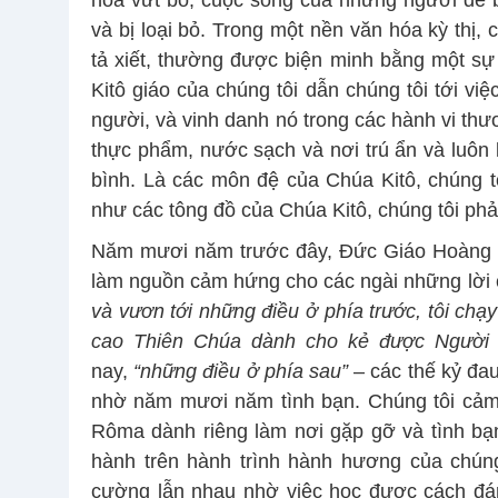
hóa vứt bỏ, cuộc sống của những người dễ bị 
và bị loại bỏ. Trong một nền văn hóa kỳ thị,
tả xiết, thường được biện minh bằng một sự 
Kitô giáo của chúng tôi dẫn chúng tôi tới vi
người, và vinh danh nó trong các hành vi thư
thực phẩm, nước sạch và nơi trú ẩn và luôn 
bình. Là các môn đệ của Chúa Kitô, chúng tô
như các tông đồ của Chúa Kitô, chúng tôi ph
Năm mươi năm trước đây, Đức Giáo Hoàng 
làm nguồn cảm hứng cho các ngài những lời 
và vươn tới những điều ở phía trước, tôi chạ
cao Thiên Chúa dành cho kẻ được Người kê
nay,
“những điều ở phía sau”
– các thế kỷ đa
nhờ năm mươi năm tình bạn. Chúng tôi cả
Rôma dành riêng làm nơi gặp gỡ và tình bạn
hành trên hành trình hành hương của chúng
cường lẫn nhau nhờ việc học được cách đá