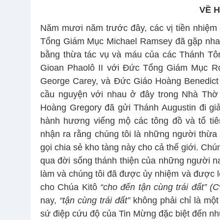
VỀ H
Năm mươi năm trước đây, các vị tiền nhiệm
Tổng Giám Mục Michael Ramsey đã gặp nhau 
bằng thừa tác vụ và máu của các Thánh Tô
Gioan Phaolô II với Đức Tổng Giám Mục R
George Carey, và Đức Giáo Hoàng Benedict
cầu nguyện với nhau ở đây trong Nhà Thờ 
Hoàng Gregory đã gửi Thánh Augustin đi gi
hành hương viếng mộ các tông đồ và tổ tiê
nhận ra rằng chúng tôi là những người thừa
gọi chia sẻ kho tàng này cho cả thế giới. Ch
qua đời sống thánh thiện của những người na
làm và chúng tôi đã được ủy nhiệm và được
cho Chúa Kitô
“cho đến tận cùng trái đất” (C
nay,
“tận cùng trái đất”
không phải chỉ là một 
sứ điệp cứu độ của Tin Mừng đặc biệt đến nh