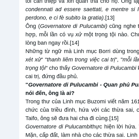
tôi can thiệp và xin quan tha cho họ. Ông lậ
condennati ad essere saettati, e mentre si l
perdono, e ci fè subito la gratia)
.
[13]
Ông (
Governatore di Pulucambi)
cũng nghe th
hợp, mỗi lần có vụ
xử
một trọng tội nào. C
lòng ban ngay rồi.
[14]
Những từ ngữ mà Linh mục Borri dùng trong
xét xử
" "
thanh liêm trong việc cai trị
", "
mỗi lầ
trọng tội
" cho thấy
Governatore di Pulucambi
k
cai trị, đứng đầu phủ.
"
Governatore di Pulucambi - Quan phủ Pu
nói đến, ông là ai?
Trong thư của Linh mục Buzomi viết năm 161
chức của triều đình, hứa với các thừa sai,
Taifo, ông sẽ đưa hai cha đi cùng.
[15]
Governatore di Pulucambi
thực hiện lời hứa.
Mặn, cấp đất, làm nhà cho các thừa sai. Linh