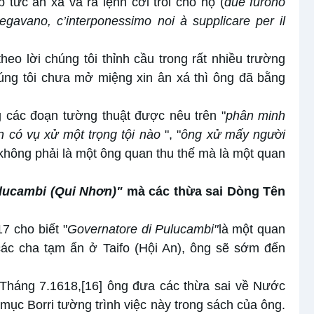
p tức ân xá và ra lệnh cởi trói cho họ (
due furono
egavano, c’interponessimo noi à supplicare per il
eo lời chúng tôi thỉnh cầu trong rất nhiều trường
húng tôi chưa mở miệng xin ân xá thì ông đã bằng
 các đoạn tường thuật được nêu trên "
phân minh
n có vụ xử một trọng tội nào
", "
ông xử mấy người
hông phải là một ông quan thu thế mà là một quan
lucambi (Qui Nhơn)"
mà các thừa sai Dòng Tên
7 cho biết "
Governatore di Pulucambi"
là một quan
 các cha tạm ẩn ở Taifo (Hội An), ông sẽ sớm đến
 Tháng 7.1618,
[16]
ông đưa các thừa sai về Nước
 mục Borri tường trình việc này trong sách của ông.