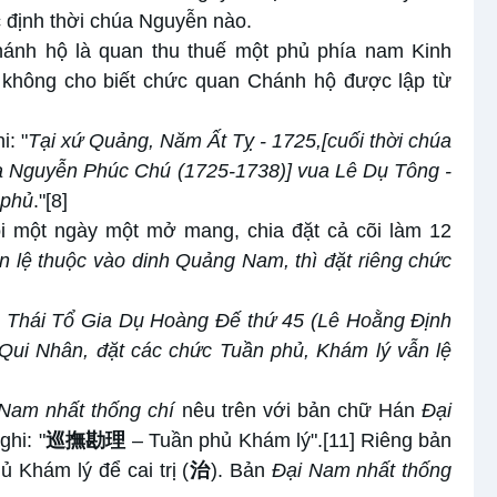
 định thời chúa Nguyễn nào.
hánh hộ là quan thu thuế một phủ phía nam Kinh
 không cho biết chức quan Chánh hộ được lập từ
: "
Tại xứ Quảng, Năm Ất Tỵ - 1725,
[cuối thời chúa
a Nguyễn Phúc Chú (1725-1738)] vua Lê Dụ Tông -
 phủ
."
[8]
õi một ngày một mở mang, chia đặt cả cõi làm 12
 lệ thuộc vào dinh Quảng Nam, thì đặt riêng chức
hái Tổ Gia Dụ Hoàng Đế thứ 45 (Lê Hoằng Định
 Qui Nhân, đặt các chức
T
uần phủ,
K
hám lý vẫn lệ
Nam nhất thống chí
nêu trên với bản chữ Hán
Đại
ghi: "
巡撫勘理
– Tuần phủ Khám lý".
[11]
Riêng bản
 Khám lý để cai trị (
治
). Bản
Đại Nam
n
hất
t
hống