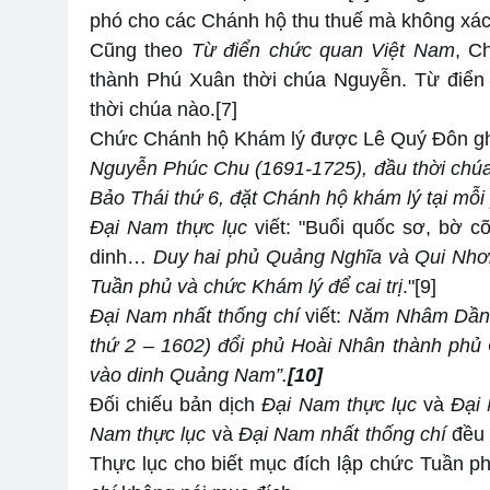
phó cho các Chánh hộ thu thuế mà không xác
Cũng theo
Từ điển chức quan Việt Nam
, C
thành Phú Xuân thời chúa Nguyễn. Từ điển
thời chúa nào.
[7]
Chức Chánh hộ Khám lý được Lê Quý Đôn ghi
Nguyễn Phúc Chu (1691-1725), đầu thời chú
Bảo Thái thứ 6, đặt Chánh hộ khám lý tại mỗi
Đại Nam thực lục
viết: "Buổi quốc sơ, bờ c
dinh…
Duy hai phủ Quảng Nghĩa và Qui Nhơn
T
uần phủ và chức
K
hám lý để cai trị
."
[9]
Đại Nam nhất thống chí
viết:
Năm Nhâm Dần T
thứ 2 – 1602) đổi phủ Hoài Nhân thành phủ
vào dinh Quảng
Nam”
.
[10]
Đối chiếu bản dịch
Đại Nam thực lục
và
Đại 
Nam thực lục
và
Đại Nam nhất thống chí
đều 
Thực lục cho biết mục đích lập chức Tuần phủ