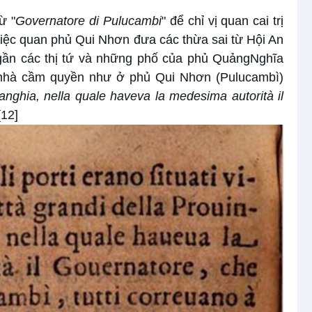
ừ "
Governatore di Pulucambi
" để chỉ vị quan cai trị
iệc quan phủ Qui Nhơn đưa các thừa sai từ Hội An
gần các thị tứ và những phố của phủ QuảngNghĩa
 nhà cầm quyền như ở phủ Qui Nhơn (Pulucambì)
uanghia, nella quale haveva la medesima autorità il
[12]