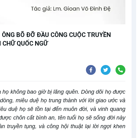
: ÔNG BÕ ĐỠ ĐẦU CÔNG CUỘC TRUYỀN
H CHỮ QUỐC NGỮ
 họ không bao giờ bị lãng quên. Dòng dõi họ được
òng, miêu duệ họ trung thành với lời giao ước và
êu duệ họ sẽ tồn tại đến muôn đời, và vinh quang
ược chôn cất bình an, tên tuổi họ sẽ sống đời này
truyền tụng, và công hội thuật lại lời ngợi khen