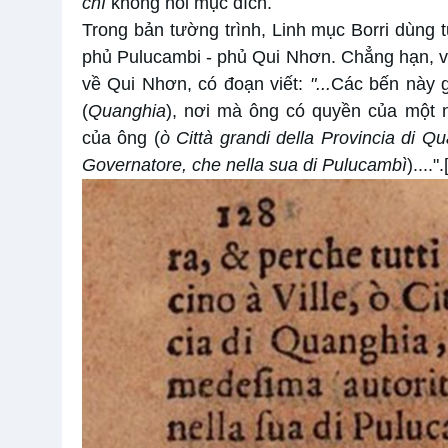
chí
không nói mục đích.
Trong bản tường trình, Linh mục Borri dùng t
phủ Pulucambi - phủ Qui Nhơn. Chẳng hạn, v
về Qui Nhơn, có đoạn viết:
"
...
Các bến này 
(
Quanghia
), nơi mà ông có quyền của một
của ông (
ò Città grandi della Provincia di Q
Governatore, che nella sua di Pulucambì
)....".