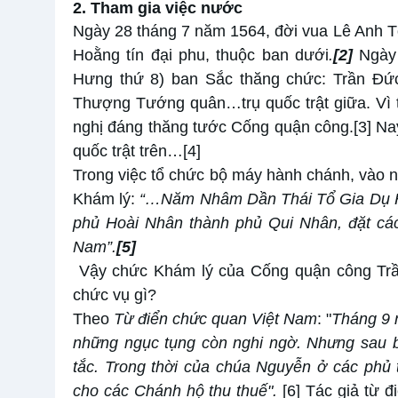
2. Tham gia việc nước
Ngày 28 tháng 7 năm 1564, đời vua Lê Anh T
Hoằng tín đại phu, thuộc ban dưới
.
[2]
Ngày
Hưng thứ 8) ban Sắc thăng chức: Trần Đứ
Thượng Tướng quân…trụ quốc trật giữa. Vì t
nghị đáng thăng tước Cống quận công.
[3]
Nay
quốc trật trên…
[4]
Trong việc tổ chức bộ máy hành chánh, vào 
Khám lý:
“
…
Năm Nhâm Dần Thái Tổ Gia Dụ Ho
phủ Hoài Nhân thành phủ Qui Nhân, đặt c
Nam”
.
[5]
Vậy chức Khám lý của Cống quận công T
chức vụ gì?
Theo
Từ điển chức quan Việt Nam
: "
Tháng 9 
những ngục tụng còn nghi ngờ. Nhưng sau b
tắc. Trong thời của chúa Nguyễn ở các phủ
cho các Chánh hộ thu thuế".
[6]
Tác giả từ đ