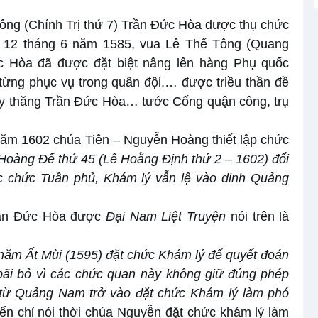
ông (Chính Trị thứ 7) Trần Đức Hòa được thụ chức
 12 tháng 6 năm 1585, vua Lê Thế Tông (Quang
c Hòa đã được đặt biệt nâng lên hàng Phụ quốc
ừng phục vụ trong quân đội,… được triều thần đề
 thăng Trần Đức Hòa… tước Cống quận công, trụ
năm 1602 chúa Tiên – Nguyễn Hoàng thiết lập chức
àng Đế thứ 45 (Lê Hoằng Định thứ 2 – 1602) đổi
ác chức
T
uần phủ,
K
hám lý vẫn lệ vào dinh Quảng
rần Đức Hòa được
Đại Nam Liệt Truyện
nói trên là
năm Ất Mùi (1595)
đ
ặt chức Khám
l
ý để quyết đoán
ãi bỏ vì các chức quan này không giữ đúng phép
 từ Quảng Nam trở vào đặt chức Khám lý làm phó
iển chỉ nói thời chúa Nguyễn đặt chức khám lý làm