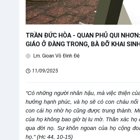
TRẦN ĐỨC HÒA - QUAN PHỦ QUI NHƠN
GIÁO Ở ĐÀNG TRONG, BÀ ĐỠ KHAI SIN
Lm. Gioan Võ Đình Đệ
11/09/2025
"Có những người nhân hậu, mà việc thiện của
hưởng hạnh phúc, và họ sẽ có con cháu nối d
con cái họ nhờ họ cũng được trung thành. Mi
của họ không bao giờ bị lu mờ. Thân xác họ đ
qua đời nọ. Sự khôn ngoan của họ cộng đoàn 
họ." (Hc 44, 10-15)