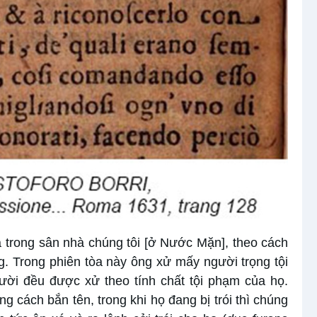
a trong sân nhà chúng tôi [ở Nước Mặn], theo cách
g. Trong phiên tòa này ông xử mấy người trọng tội
gười đều được xử theo tính chất tội phạm của họ.
ng cách bắn tên, trong khi họ đang bị trói thì chúng