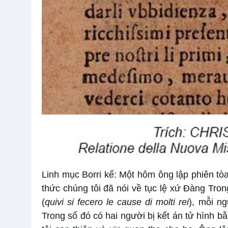
Linh mục Borri kể: Một hôm ông lập phiên tò
thức chúng tôi đã nói về tục lệ xứ Đàng Tron
(
quivi si fecero le cause di molti rei
), mỗi n
Trong số đó có hai người bị kết án tử hình bằ