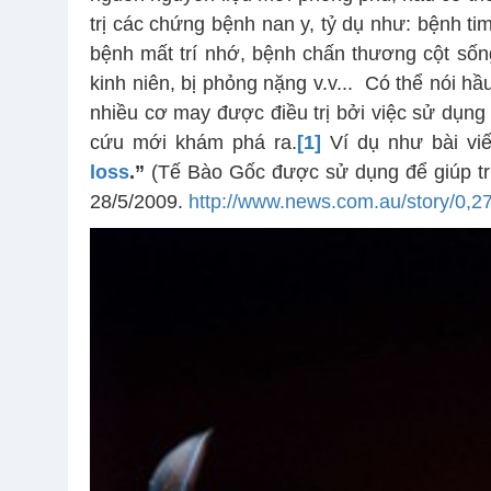
trị các chứng bệnh nan y, tỷ dụ như: bệnh ti
bệnh mất trí nhớ, bệnh chấn thương cột sống
kinh niên, bị phỏng nặng v.v... Có thể nói h
nhiều cơ may được điều trị bởi việc sử dụng
cứu mới khám phá ra.
[1]
Ví dụ như bài viế
loss
.”
(Tế Bào Gốc được sử dụng để giúp trị 
28/5/2009.
http://www.news.com.au/story/0,