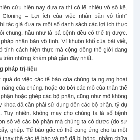
iên cứu hiện nay đưa ra thì có lẽ nhiều vô số kể.
 Cloning – Lợi ích của việc nhân bản vô tính”
thì tác giả đưa ra một số danh sách các lợi ích thực
ói chung, hầu như là bá bệnh đều có thể trị được,
háp nhân bản vô tính. Vì khuôn khổ của bài viết,
ó tính cách hiện thực mà cộng đồng thế giới đang
a trên những khám phá gần đây nhất.
 pháp trị-liệu
t quả do việc các tế bào của chúng ta ngưng hoạt
 năng của chúng, hoặc do bởi các mô của thân thể
cơ phận hoặc ghép các bộ phận, cũng như mô không
y khoa đã cần phải sử dụng đến các bộ phận, tỷ dụ
ng. Tuy nhiên, không may cho chúng ta là số bệnh
on số về các bộ phận mà chúng ta có được (do sự
cấy, ghép. Tế bào gốc có thể cung ứng cho ta một
 thay thế các tế bào và mô đã bị hỏng, nhằm chữa