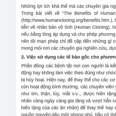
Những lợi ích khả thể mà các chuyên gia ngh
Trong bài viết về “The Benefits of Human
(http://www.humancloning.org/benefits.htm.), 
tiễn về nhân bản vô tính (Human Cloning). N
nếu bằng lòng áp dụng và cho phép phương p
nên tôi mạn phép chỉ đề cập đến những gì c
mong mỏi nơi các chuyên gia nghiên cứu, dự
2. Việc sử dụng các tế bào gốc cho phương
Phần đông các bệnh tật nơi con người là kế
động hay không làm việc theo đúng như chức
bị hủy hoại. Hiện nay, để thay thế cho các 
còn hoạt động bình thường, các chuyên viên 
như tim, thận, tủy, mắt v.v.., được hiến tặ
nhân càng ngày càng gia tăng và vượt hẳn c
hiến tặng của các ân nhân) để thay thế hay 
nguồn nguyên-liệu mới phong phú, hầu có thể