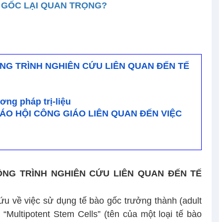
O GỐC LẠI QUAN TRỌNG?
ÔNG TRÌNH NGHIÊN CỨU LIÊN QUAN ĐẾN TẾ
ơng pháp trị-liệu
IÁO HỘI CÔNG GIÁO LIÊN QUAN ĐẾN VIỆC
CÔNG TRÌNH NGHIÊN CỨU LIÊN QUAN ĐẾN TẾ
ứu về việc sử dụng tế bào gốc trưởng thành (adult
“Multipotent Stem Cells” (tên của một loại tế bào