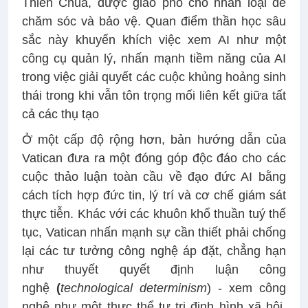
Thiên Chúa, được giao phó cho nhân loại để
chăm sóc và bảo vệ. Quan điểm thần học sâu
sắc này khuyến khích việc xem AI như một
công cụ quản lý, nhấn mạnh tiềm năng của AI
trong việc giải quyết các cuộc khủng hoảng sinh
thái trong khi vẫn tôn trọng mối liên kết giữa tất
cả các thụ tạo
Ở một cấp độ rộng hơn, bản hướng dẫn của
Vatican đưa ra một đóng góp độc đáo cho các
cuộc thảo luận toàn cầu về đạo đức AI bằng
cách tích hợp đức tin, lý trí và cơ chế giám sát
thực tiễn. Khác với các khuôn khổ thuần tuý thế
tục, Vatican nhấn mạnh sự cần thiết phải chống
lại các tư tưởng công nghệ áp đặt, chẳng hạn
như thuyết quyết định luận công
nghệ
(
technological determinism
) - xem công
nghệ như một thực thể tự trị định hình xã hội,