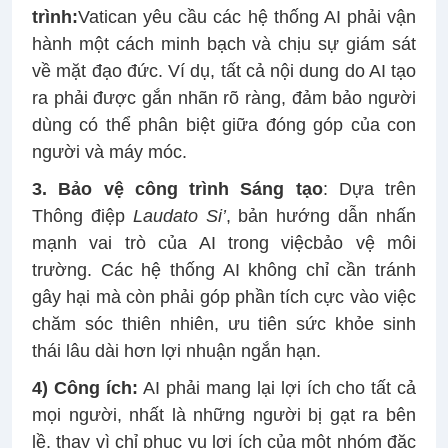
trình:
Vatican yêu cầu các hệ thống AI phải vận
hành một cách minh bạch và chịu sự giám sát
về mặt đạo đức. Ví dụ, tất cả nội dung do AI tạo
ra phải được gắn nhãn rõ ràng, đảm bảo người
dùng có thể phân biệt giữa đóng góp của con
người và máy móc.
3. Bảo vệ công trình Sáng tạo
: Dựa trên
Thông điệp
Laudato Si’
, bản hướng dẫn nhấn
mạnh vai trò của AI trong việcbảo vệ môi
trường. Các hệ thống AI không chỉ cần tránh
gây hại mà còn phải góp phần tích cực vào việc
chăm sóc thiên nhiên, ưu tiên sức khỏe sinh
thái lâu dài hơn lợi nhuận ngắn hạn.
4) Công ích:
AI phải mang lại lợi ích cho tất cả
mọi người, nhất là những người bị gạt ra bên
lề, thay vì chỉ phục vụ lợi ích của một nhóm đặc