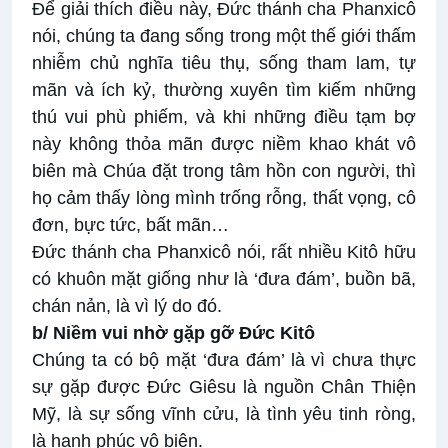
Để giải thích điều này, Đức thánh cha Phanxicô
nói, chúng ta đang sống trong một thế giới thấm
nhiễm chủ nghĩa tiêu thụ, sống tham lam, tự
mãn và ích kỷ, thường xuyên tìm kiếm những
thú vui phù phiếm, và khi những điều tạm bợ
này không thỏa mãn được niềm khao khát vô
biên mà Chúa đặt trong tâm hồn con người, thì
họ cảm thấy lòng mình trống rỗng, thất vọng, cô
đơn, bực tức, bất mãn…
Đức thánh cha Phanxicô nói, rất nhiều Kitô hữu
có khuôn mặt giống như là ‘đưa đám’, buồn bã,
chán nản, là vì lý do đó.
b/ Niềm vui nhờ gặp gỡ Đức Kitô
Chúng ta có bộ mặt ‘đưa đám’ là vì chưa thực
sự gặp được Đức Giêsu là nguồn Chân Thiện
Mỹ, là sự sống vĩnh cửu, là tình yêu tinh ròng,
là hạnh phúc vô biên.