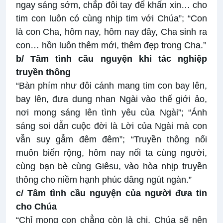
ngay sáng sớm, chắp đôi tay để khấn xin… cho
tim con luôn có cùng nhịp tim với Chúa”; “Con
là con Cha, hôm nay, hôm nay đây, Cha sinh ra
con… hồn luôn thêm mới, thêm đẹp trong Cha.”
b/ Tâm tình cầu nguyện khi tác nghiệp
truyền thông
“Bàn phím như đôi cánh mang tim con bay lên,
bay lên, đưa dung nhan Ngài vào thế giới ảo,
nơi mong sáng lên tình yêu của Ngài”; “Ánh
sáng soi dẫn cuộc đời là Lời của Ngài mà con
vẫn suy gẫm đêm đêm”; “Truyền thông nối
muôn biển rộng, hôm nay nối ta cùng người,
cùng bạn bè cùng Giêsu, vào hòa nhịp truyền
thông cho niềm hạnh phúc dâng ngút ngàn.”
c/ Tâm tình cầu nguyện của người đưa tin
cho Chúa
“Chỉ mong con chẳng còn là chi, Chúa sẽ nên