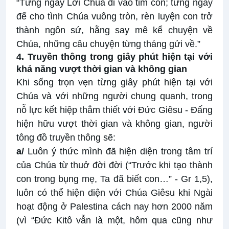
“Từng ngày Lời Chúa đi vào tim con; từng ngày
để cho tình Chúa vuông tròn, rèn luyện con trở
thành ngôn sứ, hằng say mê kể chuyện về
Chúa, những câu chuyện từng tháng gửi về.”
4. Truyền thông trong giây phút hiện tại với
khả năng vượt thời gian và không gian
Khi sống trọn vẹn từng giây phút hiện tại với
Chúa và với những người chung quanh, trong
nỗ lực kết hiệp thắm thiết với Đức Giêsu - Đấng
hiện hữu vượt thời gian và không gian, người
tông đồ truyền thông sẽ:
a/
Luôn ý thức mình đã hiện diện trong tâm trí
của Chúa từ thuở đời đời (“Trước khi tạo thành
con trong bụng mẹ, Ta đã biết con…” - Gr 1,5),
luôn có thể hiện diện với Chúa Giêsu khi Ngài
hoạt động ở Palestina cách nay hơn 2000 năm
(vì “Đức Kitô vẫn là một, hôm qua cũng như