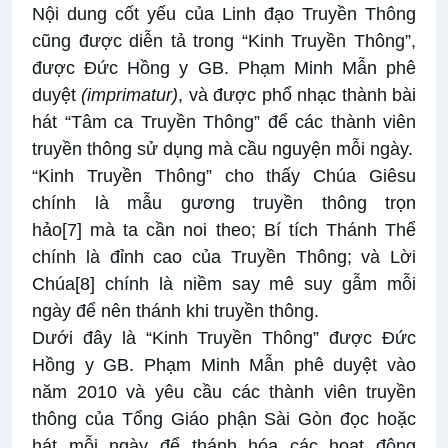
Nội dung cốt yếu của Linh đạo Truyền Thông
cũng được diễn tả trong “Kinh Truyền Thông”,
được Đức Hồng y GB. Phạm Minh Mẫn phê
duyệt
(imprimatur)
, và được phổ nhạc thành bài
hát “
Tâm ca Truyền Thông
” để các thành viên
truyền thông sử dụng mà cầu nguyện mỗi ngày.
“Kinh Truyền Thông” cho thấy Chúa Giêsu
chính là mẫu gương truyền thông trọn
hảo
[7]
mà ta cần noi theo; Bí tích Thánh Thể
chính là đỉnh cao của Truyền Thông; và Lời
Chúa
[8]
chính là niềm say mê suy gẫm mỗi
ngày để nên thánh khi truyền thông.
Dưới đây là “Kinh Truyền Thông” được Đức
Hồng y GB. Phạm Minh Mẫn phê duyệt vào
năm 2010 và yêu cầu các thành viên truyền
thông của Tổng Giáo phận Sài Gòn đọc hoặc
hát mỗi ngày để thánh hóa các hoạt động