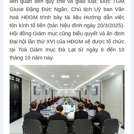
liên quan đến quy chế và giáo luật; Đức TGM
Giuse Đặng Đức Ngân, Chủ tịch Uỷ ban Văn
hoá HĐGM trình bày tài liệu Hướng dẫn việc
tôn kính tổ tiên (bản hiệu đính ngày 20/3/2025).
Hội đồng Giám mục cũng biểu quyết và ấn định
Đại hội lần thứ XVI của HĐGM sẽ được tổ chức
tại Toà Giám mục Đà Lạt từ ngày 6 đến 10
tháng 10 năm nay.