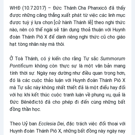
WHĐ (10.7.2017) – Đức Thánh Cha Phanxicô đã thấy
được những căng thẳng xuất phát từ việc các linh mục
được tuỳ ý lựa chọn [cử hành Thánh lễ] theo nghi thức
nào, nên có thể ngài sẽ tận dụng thoả thuận với Huynh
đoàn Thánh Piô X để dành riêng nghi thức cũ cho giáo
hạt tòng nhân này mà thôi.
Ở Toà Thánh, có ý kiến cho rằng Tự sắc
Summorum
Pontificum
không còn thực sự là một văn bản mang
tính thời sự. Ngày nay dường như điều quan trọng hơn,
đó là các cuộc thảo luận với Huynh đoàn Thánh Piô X
mà Tự sắc này không nhất thiết đã là một điểu hay đối
với họ: khi kết thúc cuộc tranh luận về phụng vụ, quả là
Đức Bênêđictô đã cho phép đi đến cùng những bất
đồng thần học.
Theo Uỷ ban
Ecclesia Dei
, đặc trách việc đối thoại với
Huynh đoàn Thánh Piô X, những bất đồng này ngày nay