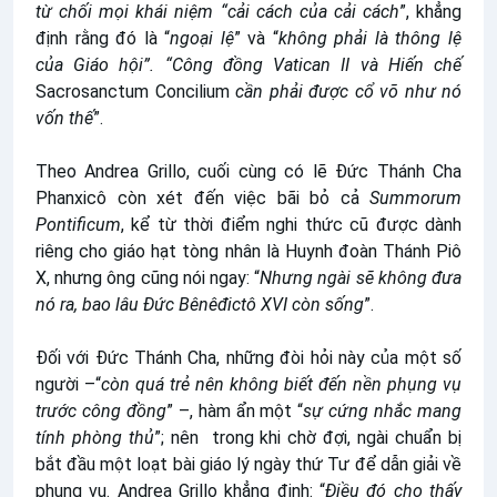
từ chối mọi khái niệm “cải cách của cải cách
”, khẳng
định rằng đó là “
ngoại lệ
” và “
không phải là thông lệ
của Giáo hội”. “Công đồng Vatican II và Hiến chế
Sacrosanctum Concilium
cần phải được cổ võ như nó
vốn thế
”.
Theo Andrea Grillo, cuối cùng có lẽ Đức Thánh Cha
Phanxicô còn xét đến việc bãi bỏ cả
Summorum
Pontificum
, kể từ thời điểm nghi thức cũ được dành
riêng cho giáo hạt tòng nhân là Huynh đoàn Thánh Piô
X, nhưng ông cũng nói ngay: “
Nhưng ngài sẽ không đưa
nó ra, bao lâu Đức Bênêđictô XVI còn sống
”.
Đối với Đức Thánh Cha, những đòi hỏi này của một số
người –“
còn quá trẻ nên không biết đến nền phụng vụ
trước công đồng
” –, hàm ẩn một “
sự cứng nhắc mang
tính phòng thủ
”; nên trong khi chờ đợi, ngài chuẩn bị
bắt đầu một loạt bài giáo lý ngày thứ Tư để dẫn giải về
phụng vụ. Andrea Grillo khẳng định: “
Điều đó cho thấy