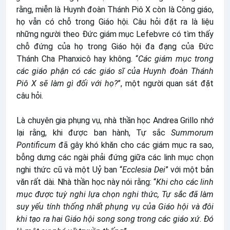
rằng, miễn là Huynh đoàn Thánh Piô X còn là Công giáo,
họ vẫn có chỗ trong Giáo hội. Câu hỏi đặt ra là liệu
những người theo Đức giám mục Lefebvre có tìm thấy
chỗ đứng của họ trong Giáo hội đa đạng của Đức
Thánh Cha Phanxicô hay không. “
Các giám mục trong
các giáo phận có các giáo sĩ của Huynh đoàn Thánh
Piô X sẽ làm gì đối với họ?
”, một người quan sát đặt
câu hỏi.
Là chuyên gia phụng vụ, nhà thần học Andrea Grillo nhớ
lại rằng, khi được ban hành, Tự sắc
Summorum
Pontificum
đã gây khó khăn cho các giám mục ra sao,
bỗng dưng các ngài phải đứng giữa các linh mục chọn
nghi thức cũ và một Uỷ ban “
Ecclesia Dei
” với một bản
văn rất dài. Nhà thần học này nói rằng: “
Khi cho các linh
mục được tuỳ nghi lựa chọn nghi thức, Tự sắc đã làm
suy yếu tính thống nhất phụng vụ của Giáo hội và đôi
khi tạo ra hai Giáo hội song song trong các giáo xứ. Đó