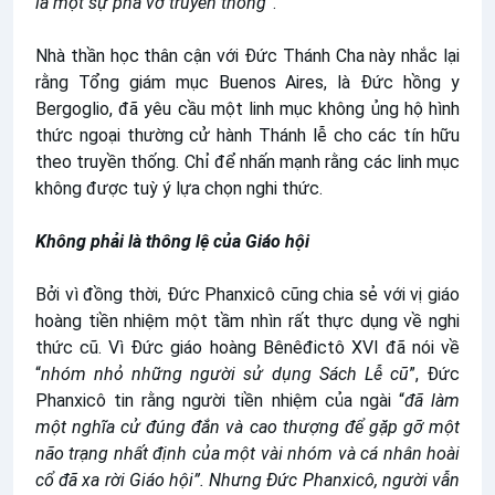
là một sự phá vỡ truyền thống
”.
Nhà thần học thân cận với Đức Thánh Cha này nhắc lại
rằng Tổng giám mục Buenos Aires, là Đức hồng y
Bergoglio, đã yêu cầu một linh mục không ủng hộ hình
thức ngoại thường cử hành Thánh lễ cho các tín hữu
theo truyền thống. Chỉ để nhấn mạnh rằng các linh mục
không được tuỳ ý lựa chọn nghi thức.
Không phải là thông lệ của Giáo hội
Bởi vì đồng thời, Đức Phanxicô cũng chia sẻ với vị giáo
hoàng tiền nhiệm một tầm nhìn rất thực dụng về nghi
thức cũ. Vì Đức giáo hoàng Bênêđictô XVI đã nói về
“
nhóm nhỏ những người sử dụng Sách Lễ cũ
”, Đức
Phanxicô tin rằng người tiền nhiệm của ngài “
đã làm
một nghĩa cử đúng đắn và cao thượng để gặp gỡ một
não trạng nhất định của một vài nhóm và cá nhân hoài
cổ đã xa rời Giáo hội”. Nhưng Đức Phanxicô, người vẫn