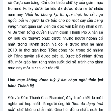
sẽ được san bằng. Chỉ còn thiếu chữ ký của giám mục
Bernard Fellay dưới tài liệu đã được đưa ra từ nhiều
năm nay. “
Nếu họ không ký, thì quả thực họ rất ngu
ngốc, bởi vì người ta đã bắc cho họ một cây cầu bằng
vàng
”, một quan sát viên đã đọc văn bản này nhận định.
Vị Bề trên tổng quyền Huynh đoàn Thánh Piô X hẳn sẽ
ký, sau khi thuyết phục được những người ngoan cố
nhất trong Huynh đoàn. Và có lẽ trước mùa hè năm
2018, là thời gian họp Tổng công hội, trong đó nhiệm
kỳ Tổng quyền sẽ được xét lại. Được bổ nhiệm đứng
đầu một giáo hạt tòng nhân suốt đời sẽ tránh cho giám
mục này một sự tái cử rắc rối.
Linh mục không được tuỳ ý lựa chọn nghi thức [cử
hành Thánh lễ]
Đối với Đức Thánh Cha Phanxicô, đây trước hết là một
nghĩa cử hợp nhất: là người ủng hộ “
tính đa dạng hoà
giải
” chứ không phải một Giáo hội đồng nhất, ngài tin