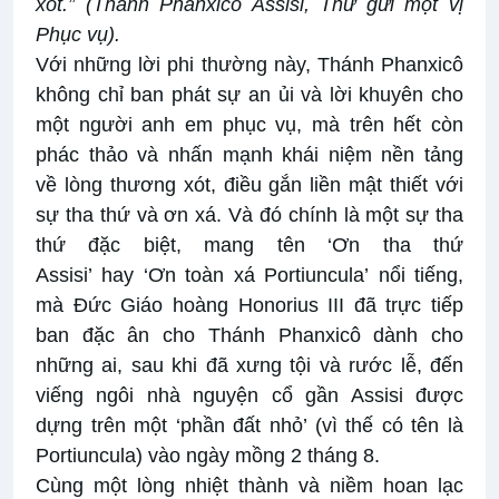
xót.” (Thánh Phanxicô Assisi, Thư gửi một vị
Phục vụ).
Với những lời phi thường này, Thánh Phanxicô
không chỉ ban phát sự an ủi và lời khuyên cho
một người anh em phục vụ, mà trên hết còn
phác thảo và nhấn mạnh khái niệm nền tảng
về lòng thương xót, điều gắn liền mật thiết với
sự tha thứ và ơn xá. Và đó chính là một sự tha
thứ đặc biệt, mang tên ‘Ơn tha thứ
Assisi’ hay ‘Ơn toàn xá Portiuncula’ nổi tiếng,
mà Đức Giáo hoàng Honorius III đã trực tiếp
ban đặc ân cho Thánh Phanxicô dành cho
những ai, sau khi đã xưng tội và rước lễ, đến
viếng ngôi nhà nguyện cổ gần Assisi được
dựng trên một ‘phần đất nhỏ’ (vì thế có tên là
Portiuncula) vào ngày mồng 2 tháng 8.
Cùng một lòng nhiệt thành và niềm hoan lạc