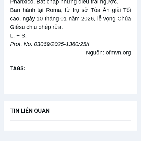
Phanxicô. Bất chấp những điều trái ngược.
Ban hành tại Roma, từ trụ sở Tòa Ân giải Tối
cao, ngày 10 tháng 01 năm 2026, lễ vọng Chúa
Giêsu chịu phép rửa.
L. + S.
Prot. No. 03069/2025-1360/25/I
Nguồn:
ofmvn.org
TAGS:
Thánh Phanxicô Assisi
Năm thánh Phan Sinh
Dòng Anh em Hèn mọn
TIN LIÊN QUAN