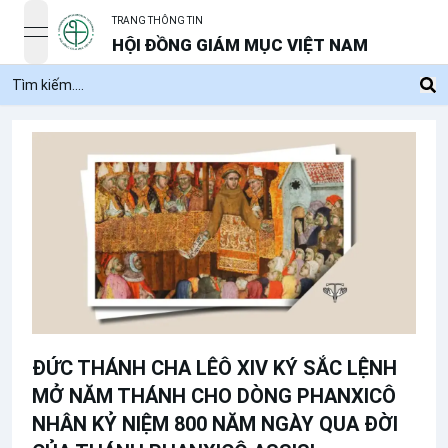
TRANG THÔNG TIN
open navigation menu
HỘI ĐỒNG GIÁM MỤC VIỆT NAM
ĐỨC THÁNH CHA LÊÔ XIV KÝ SẮC LỆNH
MỞ NĂM THÁNH CHO DÒNG PHANXICÔ
NHÂN KỶ NIỆM 800 NĂM NGÀY QUA ĐỜI