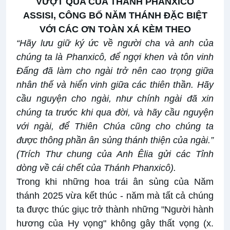
VƯỢT QUA CỦA THÁNH PHANXICÔ
ASSISI,
CÔNG BỐ NĂM THÁNH ĐẶC BIỆT
VỚI CÁC ƠN TOÀN XÁ KÈM THEO
“Hãy lưu giữ ký ức về người cha và anh của
chúng ta là Phanxicô, để ngợi khen và tôn vinh
Đấng đã làm cho ngài trở nên cao trọng giữa
nhân thế và hiển vinh giữa các thiên thần. Hãy
cầu nguyện cho ngài, như chính ngài đã xin
chúng ta trước khi qua đời, và hãy cầu nguyện
với ngài, để Thiên Chúa cũng cho chúng ta
được thông phần ân sủng thánh thiện của ngài.”
(Trích Thư chung của Anh Êlia gửi các Tỉnh
dòng về cái chết của Thánh Phanxicô).
Trong khi những hoa trái ân sủng của Năm
thánh 2025 vừa kết thúc - năm mà tất cả chúng
ta được thúc giục trở thành những "Người hành
hương của Hy vọng" không gây thất vọng (x.