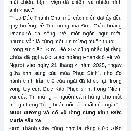
mùi chiên, bệnh viện dã chiến, và nhiều hình
ảnh khác.”
Theo Đức Thánh Cha, mỗi cách diễn đạt ấy đều
quy hướng về Tin mừng mà Đức Giáo hoàng
Phanxicô đã sống, với một ngôn ngữ mới,
nhưng vẫn là cùng một Tin mừng muôn thuở.
Trong sứ điệp, Đức Lêô XIV cũng nhắc lại rằng
Chúa đã gọi Đức Giáo hoàng Phanxicô về với
Người vào ngày 21 tháng 4 năm 2025, “ngay
giữa ánh sáng của mùa Phục Sinh”, nhờ đó
hành trình trần thế của ngài đã khép lại “trong
vòng tay của Đức Kitô Phục sinh, trong ‘Niềm
vui của Tin mừng’ – nguồn cảm hứng cho một
trong những Tông huấn nổi bật nhất của ngài.”
Nuôi dưỡng và cổ võ lòng sùng kính Đức
Maria sâu xa
Đức Thánh Cha cũng nhớ lại rằng Đức Giáo