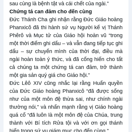
sau cùng là bệnh tật và cái chết của ngài.”
Chứng tá can đảm cho đến cùng
Đức Thánh Cha ghi nhận rằng Đức Giáo hoàng
Phanxicô đã thi hành sứ vụ Người kế vị Thánh
Phêrô và Mục tử của Giáo hội hoàn vũ “trong
một thời điểm ghi dấu – và vẫn đang tiếp tục ghi
dấu – sự chuyển mình của thời đại, điều mà
ngài hoàn toàn ý thức, và đã cống hiến cho tất
cả chúng ta một chứng tá can đảm, trở thành
một gia sản quý giá cho Giáo hội.”
Đức Lêô XIV cũng nhắc lại rằng Huấn quyền
của Đức Giáo hoàng Phanxicô “đã được sống
như của một môn đệ thừa sai, như chính ngài
thường nói,” và nhấn mạnh rằng vị Giáo hoàng
quá cố “đã luôn là một môn đệ của Chúa, trung
thành với Bí tích Rửa tội và với ơn gọi thánh
hiến trong sứ vụ giám mục cho đến cùng.”