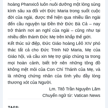
hoàng Phanxicô luôn nuôi dưỡng một lòng sùng
kính sâu xa đối với Đức Maria trong suốt cuộc
đời của ngài, được thể hiện qua nhiều lần ngài
đến cầu nguyện tại Đền thờ Đức Bà Cả – nay
trở thành nơi an nghỉ của ngài – cũng như tại
nhiều đền thánh Đức Mẹ trên khắp thế giới.
Kết thúc sứ điệp, Đức Giáo hoàng Lêô XIV phó
thác tất cả cho Đức Trinh Nữ Maria, Mẹ của
Giáo hội, và cầu xin Mẹ trợ giúp chúng ta trong
mọi hoàn cảnh, biết trở nên những tông đồ
không mệt mỏi của Con Chí Thánh của Mẹ, và
là những chứng nhân của tình yêu đầy lòng
thương xót của Người.
Lm. Titô Trần Nguyên Lãm
Chuyển ngữ từ:
Vatican News
TAGS:
Đức Giáo hoàng Lêô XIV