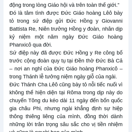
động trong lòng Giáo hội và trên toàn thế giới.”
Đó là tâm tình được Đức Giáo hoàng Lêô bày
tỏ trong sứ điệp gửi Đức Hồng y Giovanni
Battista Re, Niên trưởng Hồng y đoàn, nhân dịp
kỷ niệm một năm ngày Đức Giáo hoàng
Phanxicô qua đời.
Sứ điệp này đã được Đức Hồng y Re công bố
trước cộng đoàn quy tụ tại Đền thờ Đức Bà Cả
– nơi an nghỉ của Đức Giáo hoàng Phanxicô –
trong Thánh lễ tưởng niệm ngày giỗ của ngài.
Đức Thánh Cha Lêô cũng bày tỏ nỗi tiếc nuối vì
không thể hiện diện tại Rôma trong dịp này do
chuyến Tông du kéo dài 11 ngày đến bốn quốc
gia châu Phi, nhưng ngài khẳng định sự hiệp
thông thiêng liêng của mình, đồng thời dành
những lời trân trọng sâu sắc cho vị tiền nhiệm