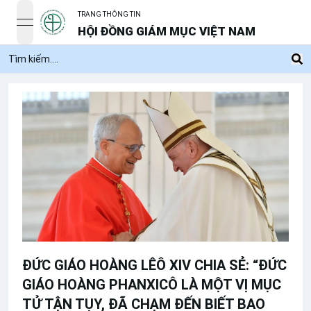
TRANG THÔNG TIN
open navigation menu
HỘI ĐỒNG GIÁM MỤC VIỆT NAM
ĐỨC GIÁO HOÀNG LÊÔ XIV CHIA SẺ: “ĐỨC
GIÁO HOÀNG PHANXICÔ LÀ MỘT VỊ MỤC
TỬ TẬN TỤY, ĐÃ CHẠM ĐẾN BIẾT BAO