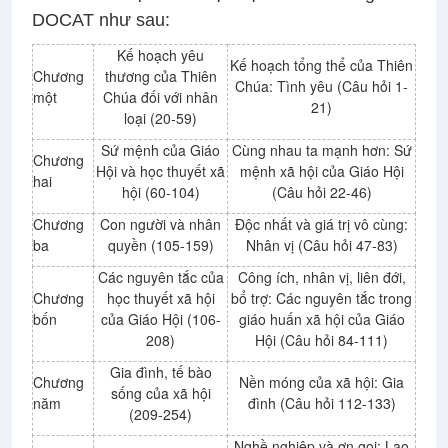
DOCAT như sau:
Kế hoạch yêu
Kế hoạch tổng thể của Thiên
Chương
thương của Thiên
Chúa: Tình yêu (Câu hỏi 1-
một
Chúa đối với nhân
21)
loại (20-59)
Sứ mệnh của Giáo
Cùng nhau ta mạnh hơn: Sứ
Chương
Hội và học thuyết xã
mệnh xã hội của Giáo Hội
hai
hội (60-104)
(Câu hỏi 22-46)
Chương
Con người và nhân
Độc nhất và giá trị vô cùng:
ba
quyền (105-159)
Nhân vị (Câu hỏi 47-83)
Các nguyên tắc của
Công ích, nhân vị, liên đới,
Chương
học thuyết xã hội
bổ trợ: Các nguyên tắc trong
bốn
của Giáo Hội (106-
giáo huấn xã hội của Giáo
208)
Hội (Câu hỏi 84-111)
Gia đình, tế bào
Chương
Nền móng của xã hội: Gia
sống của xã hội
năm
đình (Câu hỏi 112-133)
(209-254)
Nghề nghiệp và ơn gọi: Lao