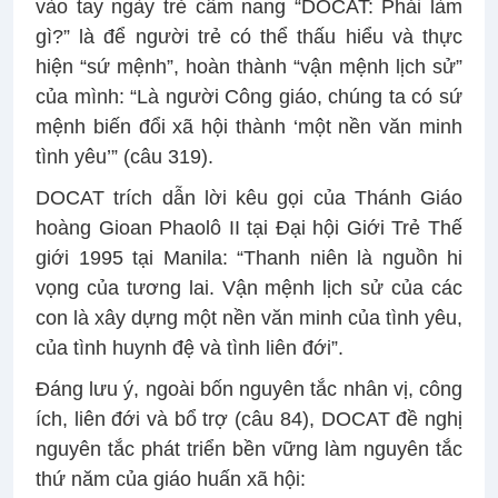
vào tay ngày trẻ cẩm nang “DOCAT: Phải làm
gì?” là để người trẻ có thể thấu hiểu và thực
hiện “sứ mệnh”, hoàn thành “vận mệnh lịch sử”
của mình: “Là người Công giáo, chúng ta có sứ
mệnh biến đổi xã hội thành ‘một nền văn minh
tình yêu’” (câu 319).
DOCAT trích dẫn lời kêu gọi của Thánh Giáo
hoàng Gioan Phaolô II tại Đại hội Giới Trẻ Thế
giới 1995 tại Manila: “Thanh niên là nguồn hi
vọng của tương lai. Vận mệnh lịch sử của các
con là xây dựng một nền văn minh của tình yêu,
của tình huynh đệ và tình liên đới”.
Đáng lưu ý, ngoài bốn nguyên tắc nhân vị, công
ích, liên đới và bổ trợ (câu 84), DOCAT đề nghị
nguyên tắc phát triển bền vững làm nguyên tắc
thứ năm của giáo huấn xã hội: