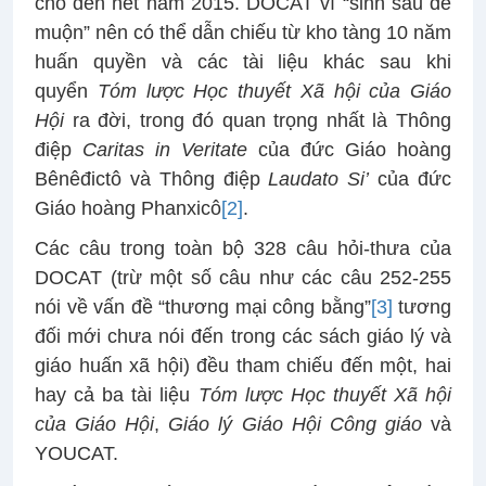
cho đến hết năm 2015. DOCAT vì “sinh sau đẻ
muộn” nên có thể dẫn chiếu từ kho tàng 10 năm
huấn quyền và các tài liệu khác sau khi
quyển
Tóm lược Học thuyết Xã hội của Giáo
Hội
ra đời, trong đó quan trọng nhất là Thông
điệp
Caritas in Veritate
của đức Giáo hoàng
Bênêđictô và Thông điệp
Laudato Si’
của đức
Giáo hoàng Phanxicô
[2]
.
Các câu trong toàn bộ 328 câu hỏi-thưa của
DOCAT (trừ một số câu như các câu 252-255
nói về vấn đề “thương mại công bằng”
[3]
tương
đối mới chưa nói đến trong các sách giáo lý và
giáo huấn xã hội) đều tham chiếu đến một, hai
hay cả ba tài liệu
Tóm lược Học thuyết Xã hội
của Giáo Hội
,
Giáo lý Giáo Hội Công giáo
và
YOUCAT.