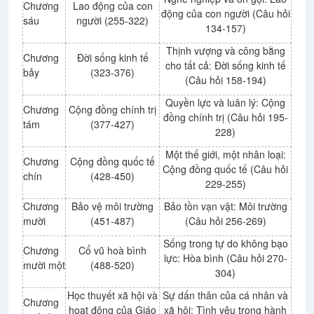
Chương
Lao động của con
động của con người (Câu hỏi
sáu
người (255-322)
134-157)
Thịnh vượng và công bằng
Chương
Đời sống kinh tế
cho tất cả: Đời sống kinh tế
bảy
(323-376)
(Câu hỏi 158-194)
Quyền lực và luân lý: Cộng
Chương
Cộng đồng chính trị
đồng chính trị (Câu hỏi 195-
tám
(377-427)
228)
Một thế giới, một nhân loại:
Chương
Cộng đồng quốc tế
Cộng đồng quốc tế (Câu hỏi
chín
(428-450)
229-255)
Chương
Bảo vệ môi trường
Bảo tồn vạn vật: Môi trường
mười
(451-487)
(Câu hỏi 256-269)
Sống trong tự do không bạo
Chương
Cổ vũ hoà bình
lực: Hòa bình (Câu hỏi 270-
mười một
(488-520)
304)
Học thuyết xã hội và
Sự dấn thân của cá nhân và
Chương
hoạt động của Giáo
xã hội: Tình yêu trong hành