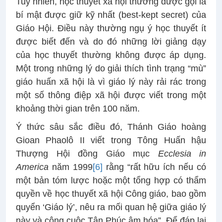
Tuy nhiên, học thuyết xã hội thường được gọi là
bí mật được giữ kỹ nhất (best-kept secret) của
Giáo Hội. Điều này thường ngụ ý học thuyết ít
được biết đến và do đó những lời giảng dạy
của học thuyết thường không được áp dụng.
Một trong những lý do giải thích tình trạng “mù”
giáo huấn xã hội là vì giáo lý này rải rác trong
một số thông điệp xã hội được viết trong một
khoảng thời gian trên 100 năm.
Ý thức sâu sắc điều đó, Thánh Giáo hoàng
Gioan Phaolô II viết trong Tông Huấn hậu
Thượng Hội đồng Giáo mục
Ecclesia in
America
năm 1999
[6]
rằng “rất hữu ích nếu có
một bản tóm lược hoặc một tổng hợp có thẩm
quyền về học thuyết xã hội Công giáo, bao gồm
quyển ‘Giáo lý’, nêu ra mối quan hệ giữa giáo lý
này và công cuộc Tân Phúc âm hóa”. Để đáp lại