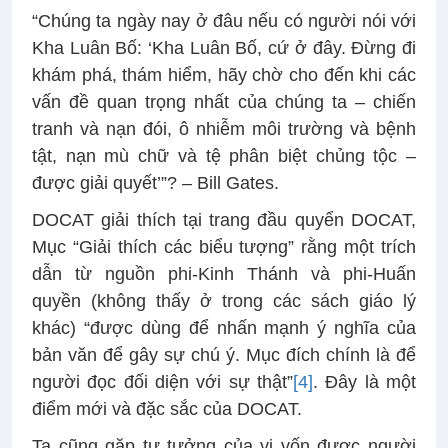
“Chúng ta ngày nay ở đâu nếu có người nói với
Kha Luân Bố: ‘Kha Luân Bố, cứ ở đây. Đừng đi
khám phá, thám hiểm, hãy chờ cho đến khi các
vấn đề quan trọng nhất của chúng ta – chiến
tranh và nạn đói, ô nhiễm môi trường và bệnh
tật, nạn mù chữ và tệ phân biệt chủng tộc –
được giải quyết’”? – Bill Gates.
DOCAT giải thích tại trang đầu quyển DOCAT,
Mục “Giải thích các biểu tượng” rằng một trích
dẫn từ nguồn phi-Kinh Thánh và phi-Huấn
quyền (không thấy ở trong các sách giáo lý
khác) “được dùng để nhấn mạnh ý nghĩa của
bản văn để gây sự chú ý. Mục đích chính là để
người đọc đối diện với sự thật”
[4]
. Đây là một
điểm mới và đặc sắc của DOCAT.
Ta cũng gặp tư tưởng của vị vốn được người