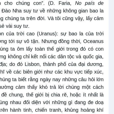
n cho chúng con”. (D. Faria,
No país de
 Đào Nha suy tư về những không gian bao la
 chúng ta trên đời. Và tôi cũng vậy, lấy cảm
ẻ vài suy tư.
n của trời cao (Uranus): sự bao la của trời
ớng tới sự vô tận. Nhưng đồng thời, Oceanus
úng ta ôm lấy toàn thế giới trong đó có con
ng không chỉ kết nối các dân tộc và quốc gia,
địa; do đó Lisbon, thành phố của đại dương,
hĩ về các biên giới như các khu vực tiếp xúc,
Chúng ta biết rằng ngày nay những câu hỏi lớn
hường cảm thấy khó trả lời chúng một cách
đề chung, thế giới bị chia rẽ, hoặc ít nhất là
ùng nhau đối diện với những gì đang đe doạ
ên hành tinh, chiến tranh, khủng hoảng khí