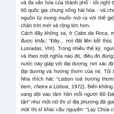
và đa văn hóa của thành phố - tôi nghĩ
60 quốc gia chung sống hài hòa - và c
nguồn từ mong muốn mở ra với thế giớ
chân trời mới và rộng lớn hơn.
Cách đây không xa, ở Cabo da Roca, mộ
được khắc: “Đây... nơi đất liền kết thúc
Lusíadas
, VIII). Trong nhiều thế kỷ, ngư
và theo một nghĩa nào đó, điều đó đúng:
nước này giáp với đại dương, nơi xác đị
đại dương và hương thơm của nó. Tôi 
Nha thích hát: “Lisbon toả hương thơm
bem, cheira a Lisboa
, 1972). Biển không 
vang dội vào tâm hồn mỗi người Bồ Đào
tận” như một nữ thi sĩ địa phương đã gọi
một thi sĩ khác cầu nguyện: “Lạy Chúa 