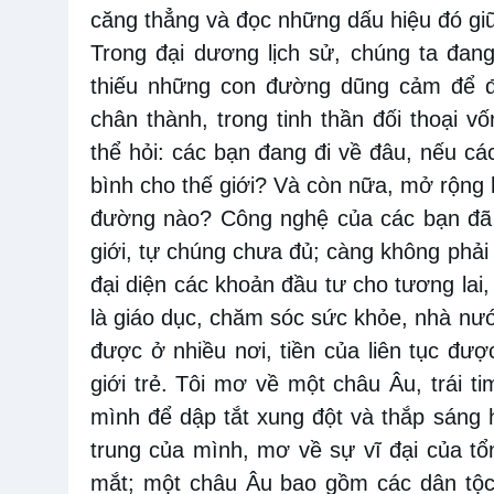
căng thẳng và đọc những dấu hiệu đó g
Trong đại dương lịch sử, chúng ta đan
thiếu những con đường dũng cảm để đ
chân thành, trong tinh thần đối thoại v
thể hỏi: các bạn đang đi về đâu, nếu 
bình cho thế giới? Và còn nữa, mở rộng
đường nào? Công nghệ của các bạn đã c
giới, tự chúng chưa đủ; càng không phải 
đại diện các khoản đầu tư cho tương lai
là giáo dục, chăm sóc sức khỏe, nhà nước
được ở nhiều nơi, tiền của liên tục đượ
giới trẻ. Tôi mơ về một châu Âu, trái 
mình để dập tắt xung đột và thắp sáng h
trung của mình, mơ về sự vĩ đại của tổ
mắt; một châu Âu bao gồm các dân tộc 