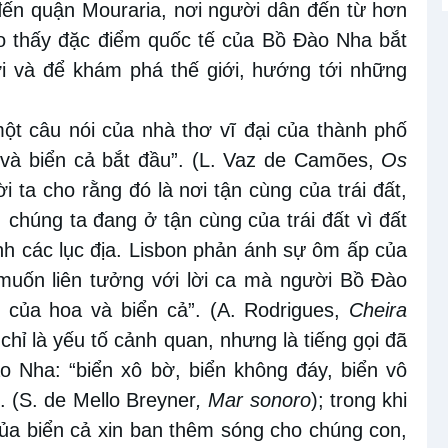
 đến quận Mouraria, nơi người dân đến từ hơn
ho thấy đặc điểm quốc tế của Bồ Đào Nha bắt
i và để khám phá thế giới, hướng tới những
t câu nói của nhà thơ vĩ đại của thành phố
 và biển cả bắt đầu”. (
L. Vaz de Camões
,
Os
ời ta cho rằng đó là nơi tận cùng của trái đất,
 chúng ta đang ở tận cùng của trái đất vì đất
nh các lục địa. Lisbon phản ánh sự ôm ấp của
muốn liên tưởng với lời ca mà người Bồ Đào
 của hoa và biển cả”. (
A. Rodrigues
,
Cheira
chỉ là yếu tố cảnh quan, nhưng là tiếng gọi đã
 Nha: “biển xô bờ, biển không đáy, biển vô
. (S. de Mello Breyner
,
Mar sonoro
); trong khi
của biển cả xin ban thêm sóng cho chúng con,