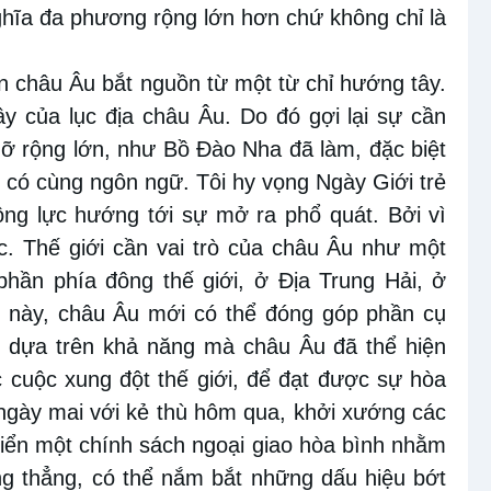
hĩa đa phương rộng lớn hơn chứ không chỉ là
ên châu Âu bắt nguồn từ một từ chỉ hướng tây.
y của lục địa châu Âu. Do đó gợi lại sự cần
ỡ rộng lớn, như Bồ Đào Nha đã làm, đặc biệt
c có cùng ngôn ngữ. Tôi hy vọng Ngày Giới trẻ
 động lực hướng tới sự mở ra phổ quát. Bởi vì
c. Thế giới cần vai trò của châu Âu như một
 phần phía đông thế giới, ở Địa Trung Hải, ở
h này, châu Âu mới có thể đóng góp phần cụ
ế, dựa trên khả năng mà châu Âu đã thể hiện
c cuộc xung đột thế giới, để đạt được sự hòa
 ngày mai với kẻ thù hôm qua, khởi xướng các
riển một chính sách ngoại giao hòa bình nhằm
ng thẳng, có thể nắm bắt những dấu hiệu bớt