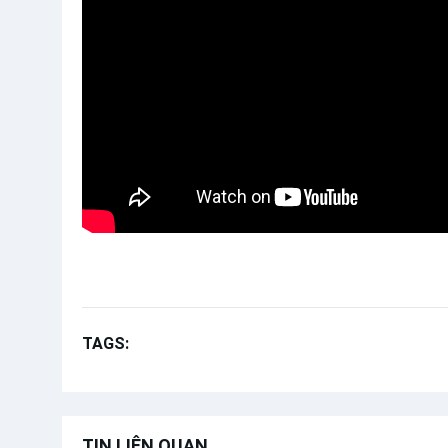
TAGS:
Đức Giáo hoàng Lêô XIV
TIN LIÊN QUAN