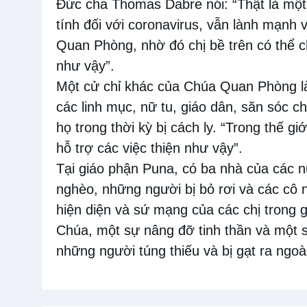
Đức cha Thomas Dabre nói: “Thật là một 
tính đối với coronavirus, vẫn lành mạnh 
Quan Phòng, nhờ đó chị bề trên có thể c
như vậy”.
Một cử chỉ khác của Chúa Quan Phòng là
các linh mục, nữ tu, giáo dân, săn sóc 
họ trong thời kỳ bị cách ly. “Trong thế g
hỗ trợ các việc thiện như vậy”.
Tại giáo phận Puna, có ba nhà của các n
nghèo, những người bị bỏ rơi và các cô n
hiện diện và sứ mạng của các chị trong 
Chúa, một sự nâng đỡ tinh thần và một 
những người túng thiếu và bị gạt ra ngoà