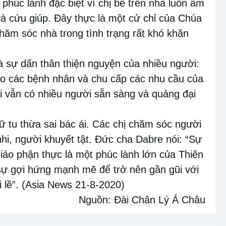
phúc lành đặc biệt vì chị bề trên nhà luôn âm
và cứu giúp. Đây thực là một cử chỉ của Chúa
hăm sóc nhà trong tình trạng rất khó khăn
 sự dấn thân thiện nguyện của nhiều người:
cho các bệnh nhân và chu cấp các nhu cầu của
iới vẫn có nhiều người sẵn sàng và quảng đại
ữ tu thừa sai bác ái. Các chị chăm sóc người
hi, người khuyết tật. Đức cha Dabre nói: “Sự
giáo phận thực là một phúc lành lớn của Thiên
sự gợi hứng mạnh mẽ để trở nên gần gũi với
i lề”. (Asia News 21-8-2020)
Nguồn:
Đài Chân Lý Á Châu