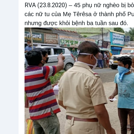
RVA (23.8.2020)
– 45 phụ nữ nghèo bị bỏ
các nữ tu của Mẹ Têrêsa ở thành phố Pun
nhưng được khỏi bệnh ba tuần sau đó.